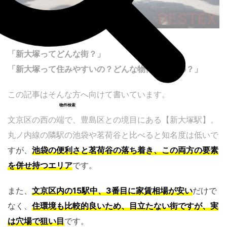
「新大塚ってどんな街？」
「新大塚って住みやすいの？どんな物件があるの？」
この記事はそんな方へ向けて書いています。
物件検索
文京区の西の端で、豊島区との境目にある【新大塚駅】。
丸ノ内線の隣駅の池袋や茗荷谷と比べると知名度は低いで
すが、
池袋の便利さと茗荷谷の落ち着き、この両方の要素
を併せ持つエリア
です。
また、
文京区内の15駅中、3番目に家賃相場が安い
だけで
なく、
住環境も比較的良いため、目立たない街ですが、実
は穴場で狙い目
です。