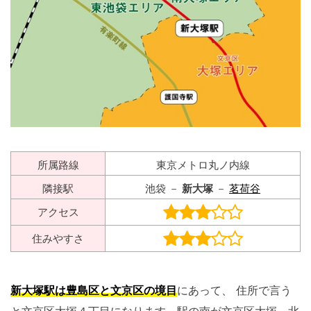
所属路線
東京メトロ丸ノ内線
隣接駅
池袋 －
新大塚
－
茗荷谷
アクセス
住みやすさ
新大塚駅は豊島区と文京区の境目
にあって、 住所で言う