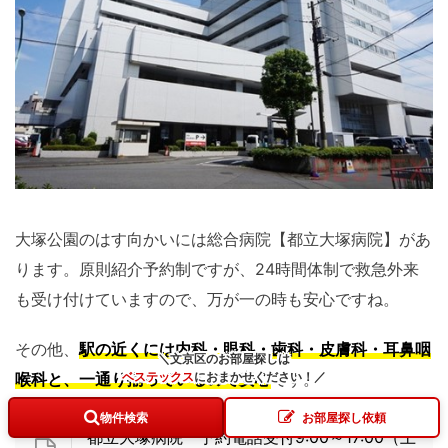
大塚公園のはす向かいには総合病院【都立大塚病院】があ
ります。原則紹介予約制ですが、24時間体制で救急外来
も受け付けていますので、万が一の時も安心ですね。
その他、
駅の近くには内科・眼科・歯科・皮膚科・耳鼻咽
＼文京区のお部屋探しは
喉科と、一通り揃っているので安心
です。
ベステックス
に
おまかせください！
／
物件検索
お部屋探し依頼
都立大塚病院 予約電話受付9:00～17:00（土