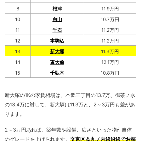
8
根津
11.9万円
10
白山
10.7万円
11
千石
11.2万円
12
本駒込
11.2万円
13
新大塚
11.3万円
14
東大前
12.1万円
15
千駄木
10.8万円
新大塚の1Kの家賃相場は、本郷三丁目の13.7万、御茶ノ水
の13.4万に対して、新大塚は11.3万と、2～3万円も差があ
ります。
2～3万円あれば、築年数や設備、広さといった物件自体
のグレードを上げられます。
文京区＆丸ノ内線沿線でお探