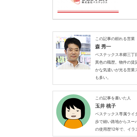
この記事の頼れる営業
森 秀一
ベステックス本郷三丁
異色の職歴。物件の賃
かな気遣いが光る営業
も多い。
この記事を書いた人
玉井 桃子
ベステックス専属ライ
歩で細い路地からスーパー
の使用歴12年で、イ