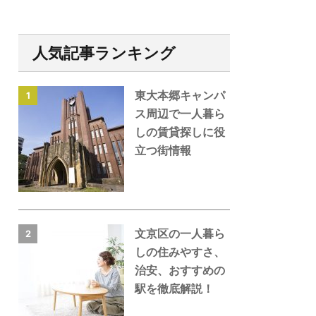
人気記事ランキング
東大本郷キャンパ
1
ス周辺で一人暮ら
しの賃貸探しに役
立つ街情報
文京区の一人暮ら
2
しの住みやすさ、
治安、おすすめの
駅を徹底解説！