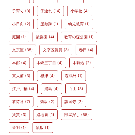
子育て
(3)
子連れ
(14)
小学校
(4)
小日向
(2)
屋敷跡
(1)
幼児教育
(1)
庭園
(1)
後楽園
(4)
教育の森公園
(1)
文京区
(35)
文京区賃貸
(3)
春日
(4)
本郷
(4)
本郷三丁目
(4)
本駒込
(2)
東大前
(3)
根津
(4)
森鴎外
(1)
江戸川橋
(4)
湯島
(4)
白山
(3)
茗荷谷
(7)
菊坂
(2)
護国寺
(2)
賃貸
(3)
路地裏
(1)
部屋探し
(55)
音羽
(1)
鼠坂
(1)