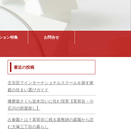
ション特集
お問合せ
最近の投稿
文京区でインターナショナルスクールを探す家
庭の住まい選びガイド
播磨坂さくら並木沿いに住む現実【茗荷谷・小
石川の部屋探し】
占春園とは？茗荷谷に残る屋敷跡の庭園から読
む大塚三丁目の暮らし