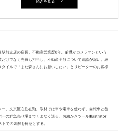
続きを見る
目駅前支店の店長。不動産営業歴8年。前職がカメラマンという
貸だけでなく売買も担当し、不動産全般について造詣が深い。細
スタイルで「また森さんにお願いしたい」とリピーターのお客様
ター。文京区在住在勤。取材では車や電車を使わず、自転車と徒
の鮮魚売り場までくまなく巡る。お絵かきツールIllustrator
ラストでの図解を得意とする。