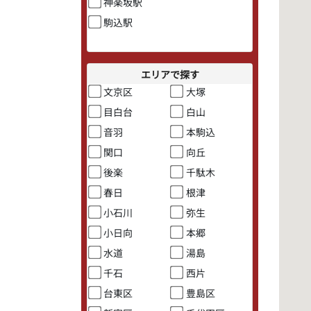
神楽坂駅
駒込駅
エリアで探す
文京区
大塚
目白台
白山
音羽
本駒込
関口
向丘
後楽
千駄木
春日
根津
小石川
弥生
小日向
本郷
水道
湯島
千石
西片
台東区
豊島区