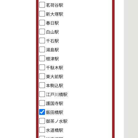
茗荷谷駅
新大塚駅
春日駅
白山駅
千石駅
湯島駅
根津駅
千駄木駅
東大前駅
本駒込駅
江戸川橋駅
護国寺駅
飯田橋駅
御茶ノ水駅
水道橋駅