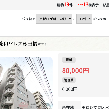
13
1〜13
建物
件
棟表示 部
並び替え
に
ずつ表示
]
菱和パレス飯田橋
07/26
賃料
80,000円
管理費
6,000円
所在地
東京都文京区水道