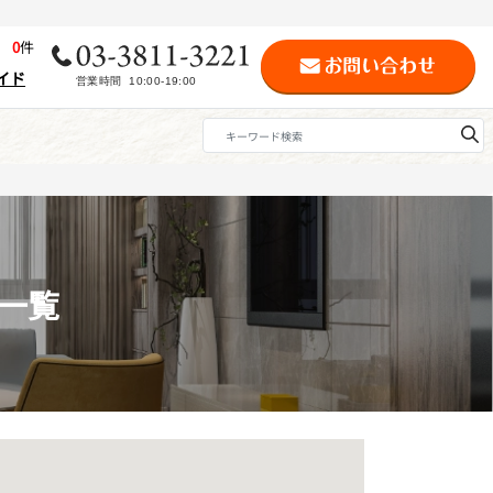
歴
0
件
イド
一覧