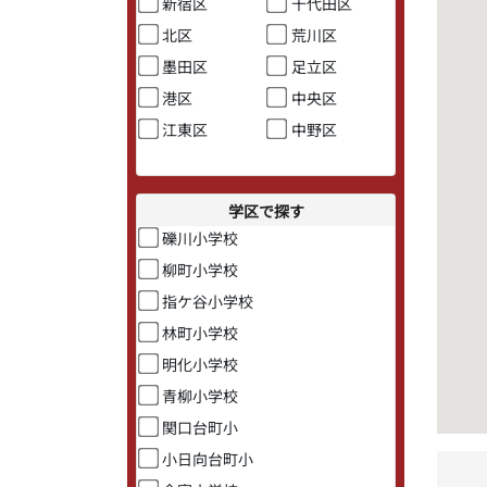
新宿区
千代田区
北区
荒川区
墨田区
足立区
港区
中央区
江東区
中野区
学区で探す
礫川小学校
柳町小学校
指ケ谷小学校
林町小学校
明化小学校
青柳小学校
関口台町小
小日向台町小