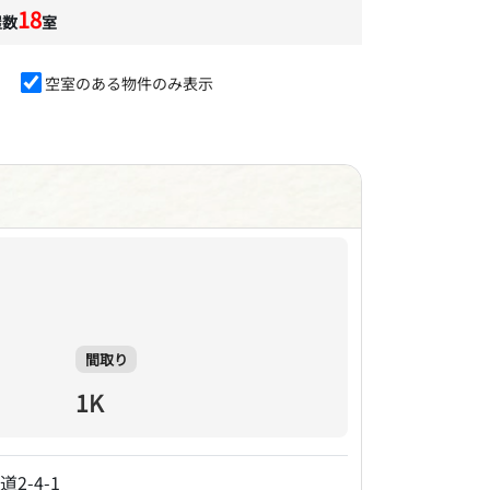
18
屋数
室
空室のある物件のみ表示
間取り
1K
2-4-1