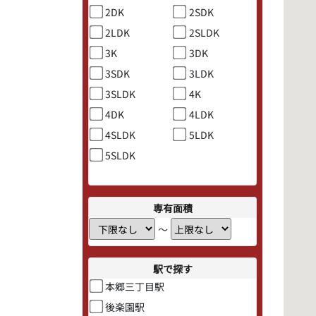
2DK
2SDK
2LDK
2SLDK
3K
3DK
3SDK
3LDK
3SLDK
4K
4DK
4LDK
4SLDK
5LDK
5SLDK
専有面積
〜
駅で探す
本郷三丁目駅
後楽園駅