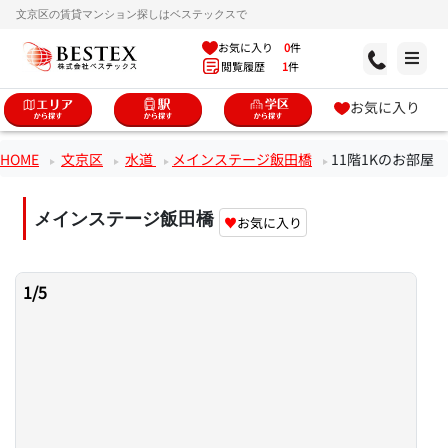
文京区の賃貸マンション探しはベステックスで
お気に入り
0
件
閲覧履歴
1
件
お気に入り
HOME
文京区
水道
メインステージ飯田橋
11階1Kのお部屋
メインステージ飯田橋
♥
お気に入り
1
/
5