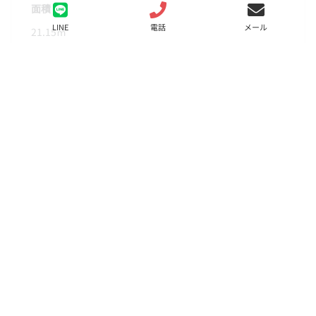
面積
LINE
電話
メール
21.15㎡
階数
11階
状態
募集中
入居
相談
更新料
新賃料の1.5ヶ月分
諸費用