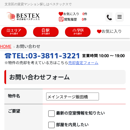
文京区の賃貸マンション探しはベステックスで
お気に入り
0
件
閲覧履歴
0
件
お気に入り
HOME
お問い合わせ
※物件の売却を考えている方はこちら
売却査定フォーム
お問い合わせフォーム
物件名
ご要望
最新の空室情報を知りたい
部屋を内見したい