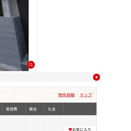
物件詳細
マップ
|
管理費
敷金
礼金
♥
お気に入り