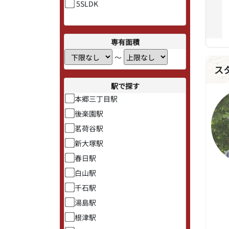
5SLDK
専有面積
〜
ス
駅で探す
本郷三丁目駅
後楽園駅
茗荷谷駅
新大塚駅
春日駅
白山駅
千石駅
湯島駅
根津駅