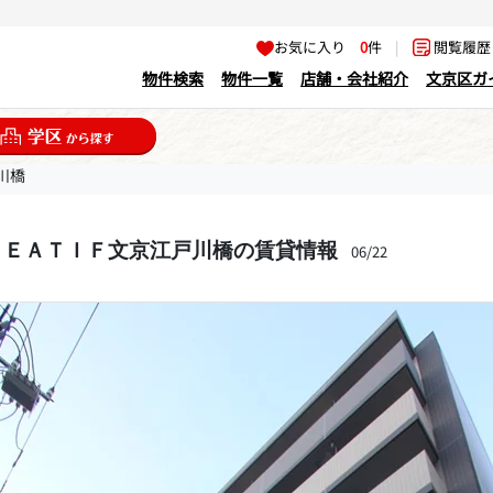
お気に入り
0
件
|
閲覧履
物件検索
物件一覧
店舗・会社紹介
文京区ガ
川橋
ＲＥＡＴＩＦ文京江戸川橋の賃貸情報
06/22