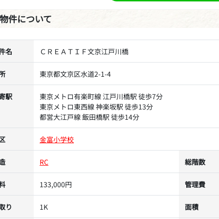
物件について
件名
ＣＲＥＡＴＩＦ文京江戸川橋
所
東京都文京区水道2-1-4
寄駅
東京メトロ有楽町線 江戸川橋駅 徒歩7分
東京メトロ東西線 神楽坂駅 徒歩13分
都営大江戸線 飯田橋駅 徒歩14分
区
金富小学校
造
RC
総階数
料
133,000円
管理費
取り
1K
面積