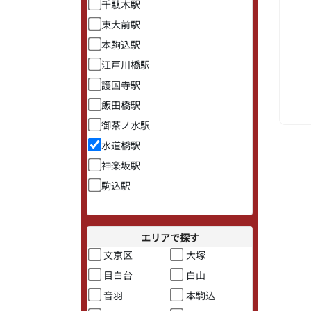
千駄木駅
東大前駅
本駒込駅
江戸川橋駅
護国寺駅
飯田橋駅
御茶ノ水駅
水道橋駅
神楽坂駅
駒込駅
エリアで探す
文京区
大塚
目白台
白山
音羽
本駒込