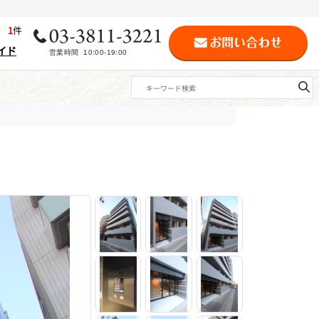
歴
1
件
イド