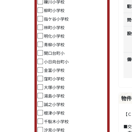
礫川小学校
駐
柳町小学校
指ケ谷小学校
問
林町小学校
設
明化小学校
青柳小学校
関口台町小
備
小日向台町小
金富小学校
窪町小学校
大塚小学校
湯島小学校
物件
誠之小学校
根津小学校
【Ｃ
千駄木小学校
■交
汐見小学校