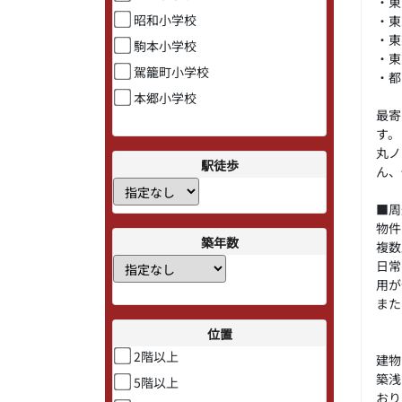
・東
昭和小学校
・東
・東
駒本小学校
・東
駕籠町小学校
・都
本郷小学校
最寄
す。
丸ノ
駅徒歩
ん、
■周
物件
築年数
複数
日常
用が
また
位置
2階以上
建物
築浅
5階以上
おり