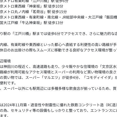
京メトロ有楽町線「江戸川橋」駅 徒歩6分
京メトロ東西線「神楽坂」駅 徒歩10分
京メトロ丸ノ内線「茗荷谷」駅 徒歩15分
京メトロ東西線・有楽町線・南北線・JR総部中央線・大江戸線「飯田橋」
営大江戸線「牛込神楽坂」駅 徒歩13分
り駅の「江戸川橋」駅までは徒歩6分でアクセスでき、さらに魅力的な
内線、有楽町線や東西線といった都心へ直結する利便性の高い路線が手
休日のお出掛けの際もスムーズに移動できる良好なアクセス環境が整っ
辺環境
は神田川の程近く、高速道路も走り、少々賑やかな住環境の「文京区水
路線が利用可能なアクセス環境とスーパーの利用など買い物環境の良さ
の買い物では、スーパー「マルエツ」が徒歩4分、「コモディイイダ」
便利です。
、スーパー以外にも駅周辺には多種多様な飲食店が揃っているため、買
は2024年11月築・遮音性や耐震性に優れた鉄筋コンクリート造（RC
の為、セキュリティ等の設備もしっかりと整っており、エントランスに
ます。