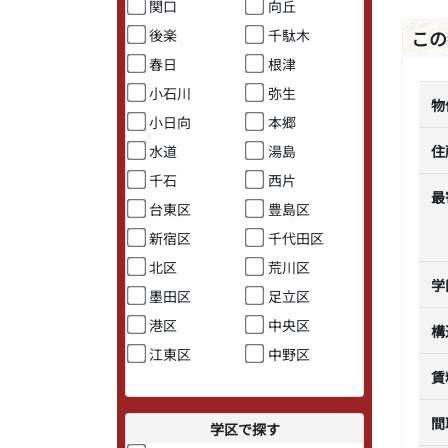
関口
向丘
後楽
千駄木
この
春日
根津
小石川
弥生
物
小日向
本郷
水道
湯島
住
千石
西片
最
台東区
豊島区
新宿区
千代田区
北区
荒川区
学
墨田区
足立区
港区
中央区
構
江東区
中野区
賃
間
学区で探す