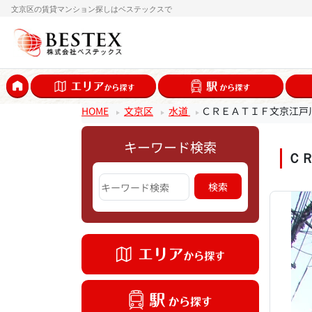
文京区の賃貸マンション探しはベステックスで
HOME
文京区
水道
ＣＲＥＡＴＩＦ文京江戸
キーワード検索
Ｃ