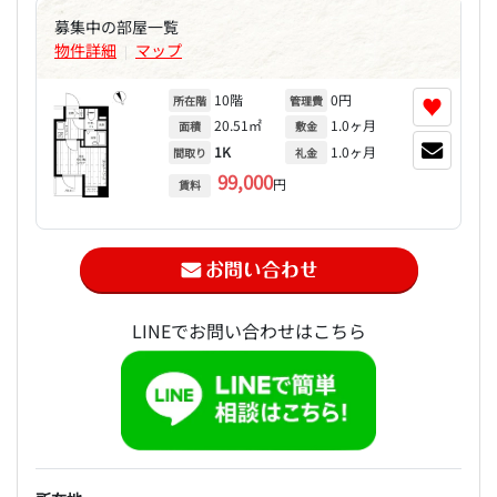
募集中の部屋一覧
物件詳細
マップ
|
10階
0円
♥
所在階
管理費
20.51㎡
1.0ヶ月
面積
敷金
1K
1.0ヶ月
間取り
礼金
99,000
円
賃料
LINEでお問い合わせはこちら