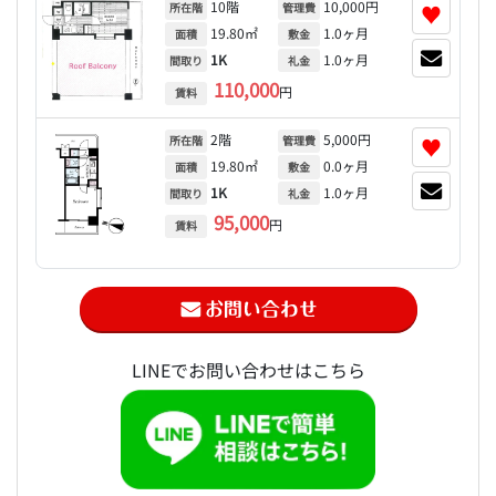
10階
10,000円
♥
所在階
管理費
19.80㎡
1.0ヶ月
面積
敷金
1K
1.0ヶ月
間取り
礼金
110,000
円
賃料
2階
5,000円
♥
所在階
管理費
19.80㎡
0.0ヶ月
面積
敷金
1K
1.0ヶ月
間取り
礼金
95,000
円
賃料
LINEでお問い合わせはこちら