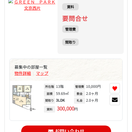
賃料
要問合せ
管理費
間取り
募集中の部屋一覧
物件詳細
マップ
|
13階
10,000円
♥
所在階
管理費
59.69㎡
2.0ヶ月
面積
敷金
3LDK
2.0ヶ月
間取り
礼金
300,000
円
賃料