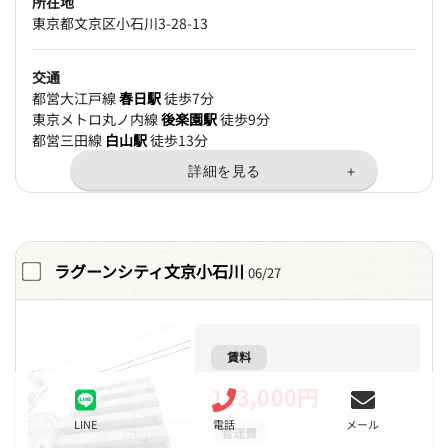
所在地
東京都文京区小石川3-28-13
交通
都営大江戸線
春日駅
徒歩7分
東京メトロ丸ノ内線
後楽園駅
徒歩9分
都営三田線
白山駅
徒歩13分
ラグーンシティ文京小石川
06/27
賃料
113,000円
LINE
電話
メール
管理費