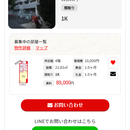
間取り
1K
募集中の部屋一覧
物件詳細
マップ
|
4階
10,000円
♥
所在階
管理費
21.83㎡
1.0ヶ月
面積
敷金
1K
1.0ヶ月
間取り
礼金
89,000
円
賃料
LINEでお問い合わせはこちら