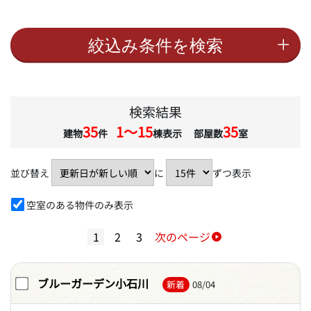
検索結果
35
1〜15
35
建物
件
棟表示 部屋数
室
並び替え
に
ずつ表示
空室のある物件のみ表示
1
2
3
次のページ
ブルーガーデン小石川
新着
08/04