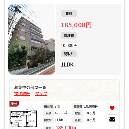
賃料
185,000円
管理費
10,000円
間取り
1LDK
募集中の部屋一覧
物件詳細
マップ
|
更新
3階
10,000円
♥
所在階
管理費
47.86㎡
1.0ヶ月
面積
敷金
1LDK
1.0ヶ月
間取り
礼金
185,000
円
賃料