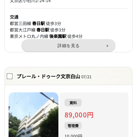
文京区小石川2-24-14
交通
都営三田線
春日駅
徒歩3分
都営大江戸線
春日駅
徒歩3分
東京メトロ丸ノ内線
後楽園駅
徒歩4分
プレール・ドゥーク文京白山
07/21
賃料
89,000円
管理費
10,000円