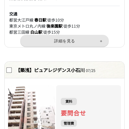
交通
都営大江戸線
春日駅
徒歩10分
東京メトロ丸ノ内線
後楽園駅
徒歩11分
都営三田線
白山駅
徒歩15分
【築浅】ピュアレジデンス小石川
07/25
賃料
要問合せ
管理費