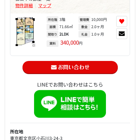
物件詳細
マップ
|
3階
10,000円
♥
所在階
管理費
71.66㎡
2.0ヶ月
面積
敷金
2LDK
1.0ヶ月
間取り
礼金
340,000
円
賃料
LINEでお問い合わせはこちら
所在地
東京都文京区小石川3-24-3