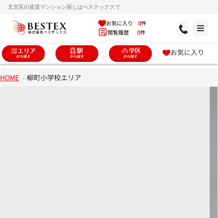
文京区の賃貸マンション探しはベステックスで
お気に入り
0
件
閲覧履歴
0
件
お気に入り
HOME
柳町小学校エリア