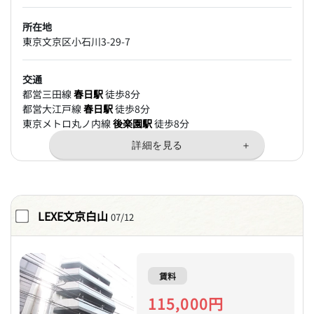
所在地
東京文京区小石川3-29-7
交通
都営三田線
春日駅
徒歩8分
都営大江戸線
春日駅
徒歩8分
東京メトロ丸ノ内線
後楽園駅
徒歩8分
LEXE文京白山
07/12
賃料
115,000円