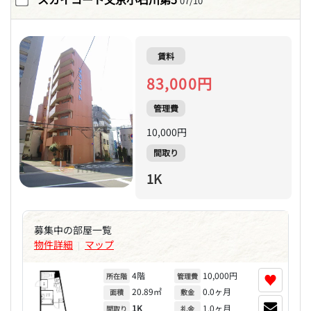
07/10
賃料
83,000円
管理費
10,000円
間取り
1K
募集中の部屋一覧
物件詳細
マップ
|
4階
10,000円
♥
所在階
管理費
20.89㎡
0.0ヶ月
面積
敷金
1K
1.0ヶ月
間取り
礼金