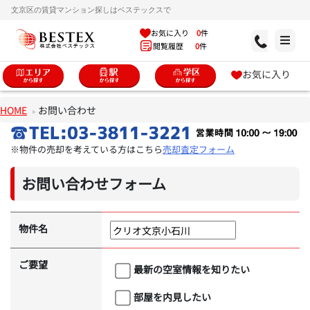
文京区の賃貸マンション探しはベステックスで
お気に入り
0
件
閲覧履歴
0
件
お気に入り
HOME
お問い合わせ
※物件の売却を考えている方はこちら
売却査定フォーム
お問い合わせフォーム
物件名
ご要望
最新の空室情報を知りたい
部屋を内見したい