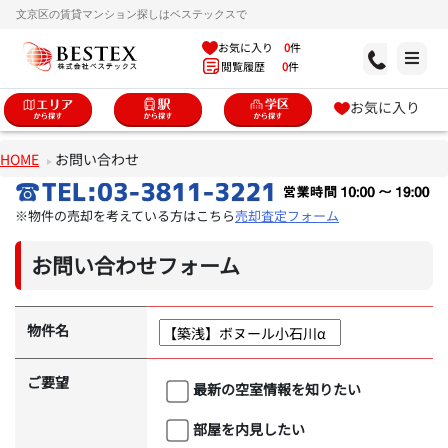
文京区の賃貸マンション探しはベステックスで
お気に入り
0
件
閲覧履歴
0
件
お気に入り
HOME
お問い合わせ
※物件の売却を考えている方はこちら
売却査定フォーム
お問い合わせフォーム
物件名
ご要望
最新の空室情報を知りたい
部屋を内見したい