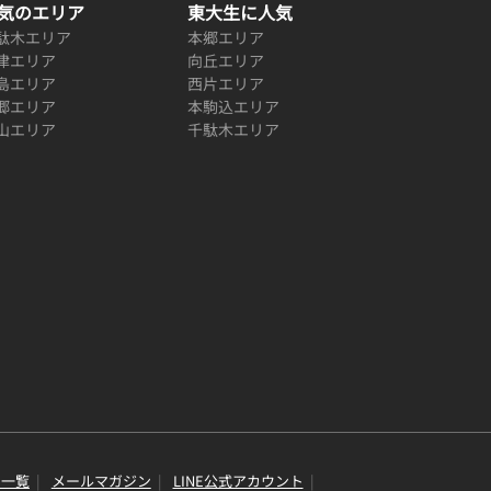
気のエリア
東大生に人気
駄木エリア
本郷エリア
津エリア
向丘エリア
島エリア
西片エリア
郷エリア
本駒込エリア
山エリア
千駄木エリア
り一覧
メールマガジン
LINE公式アカウント