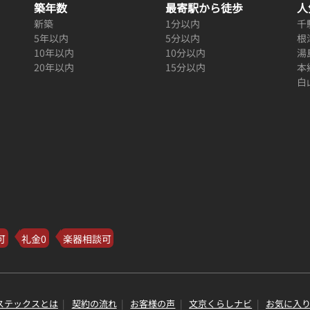
築年数
最寄駅から徒歩
人
新築
1分以内
千
5年以内
5分以内
根
10年以内
10分以内
湯
20年以内
15分以内
本
白
可
礼金0
楽器相談可
ステックスとは
契約の流れ
お客様の声
文京くらしナビ
お気に入