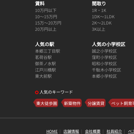
賃料
間取り
10万円以下
1R・1K
10～15万円
1DK～1LDK
15万～20万円
2K～2LDK
20万円以上
3K以上
人気の駅
人気の小学校区
本郷三丁目駅
誠之小学校区
茗荷谷駅
窪町小学校区
御茶ノ水駅
昭和小学校区
江戸川橋駅
千駄木小学校区
東大前駅
本郷小学校区
人気のキーワード
東大徒歩圏
新築物件
分譲賃貸
ペット飼育
HOME
店舗情報
会社概要
社員紹介
ベ