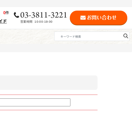
歴
0
件
イド