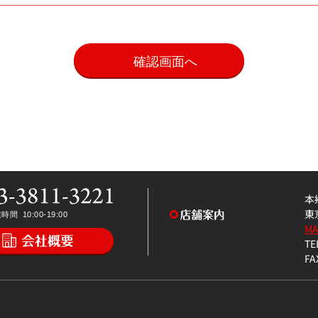
。
本
東
M
TE
FA