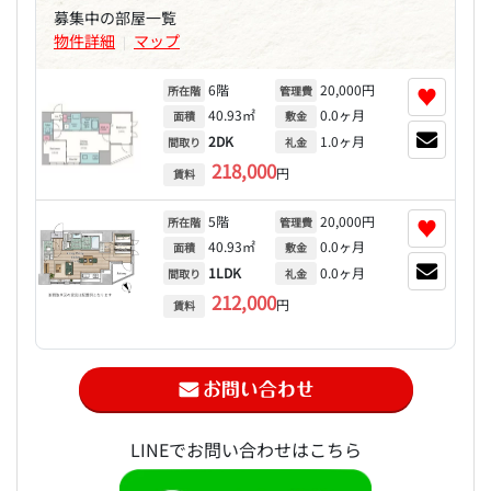
募集中の部屋一覧
物件詳細
マップ
|
6階
20,000円
♥
所在階
管理費
40.93㎡
0.0ヶ月
面積
敷金
2DK
1.0ヶ月
間取り
礼金
218,000
円
賃料
5階
20,000円
♥
所在階
管理費
40.93㎡
0.0ヶ月
面積
敷金
1LDK
0.0ヶ月
間取り
礼金
212,000
円
賃料
LINEでお問い合わせはこちら