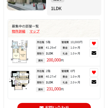
1LDK
募集中の部屋一覧
物件詳細
マップ
|
5階
10,000円
♥
所在階
管理費
41.29㎡
1.0ヶ月
面積
敷金
1LDK
1.0ヶ月
間取り
礼金
200,000
円
賃料
2階
0円
♥
所在階
管理費
40.27㎡
1.0ヶ月
面積
敷金
1LDK
2.0ヶ月
間取り
礼金
231,000
円
賃料