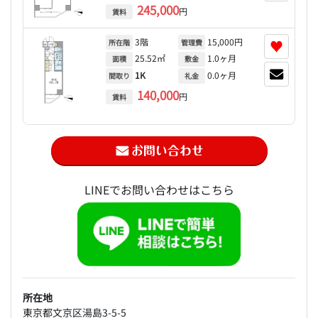
245,000
円
賃料
3階
15,000円
♥
所在階
管理費
25.52㎡
1.0ヶ月
面積
敷金
1K
0.0ヶ月
間取り
礼金
140,000
円
賃料
LINEでお問い合わせはこちら
所在地
東京都文京区湯島3-5-5