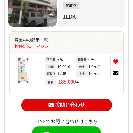
間取り
1LDK
募集中の部屋一覧
物件詳細
マップ
|
6階
0円
♥
所在階
管理費
40.00㎡
1.0ヶ月
面積
敷金
1LDK
1.0ヶ月
間取り
礼金
185,000
円
賃料
LINEでお問い合わせはこちら