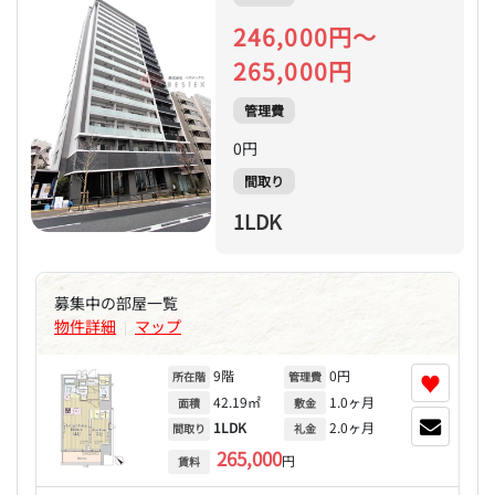
246,000円～
265,000円
管理費
0円
間取り
1LDK
募集中の部屋一覧
物件詳細
マップ
|
9階
0円
♥
所在階
管理費
42.19㎡
1.0ヶ月
面積
敷金
1LDK
2.0ヶ月
間取り
礼金
265,000
円
賃料