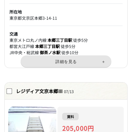
所在地
東京都文京区本郷3-14-11
交通
東京メトロ丸ノ内線
本郷三丁目駅
徒歩5分
都営大江戸線
本郷三丁目駅
徒歩5分
JR中央・総武線
御茶ノ水駅
徒歩10分
レジディア文京本郷Ⅲ
07/13
賃料
205,000円