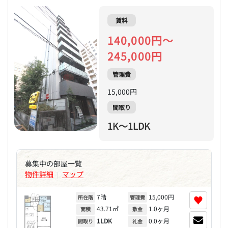
賃料
140,000円～
245,000円
管理費
15,000円
間取り
1K～1LDK
募集中の部屋一覧
物件詳細
マップ
|
7階
15,000円
♥
所在階
管理費
43.71㎡
1.0ヶ月
面積
敷金
1LDK
0.0ヶ月
間取り
礼金