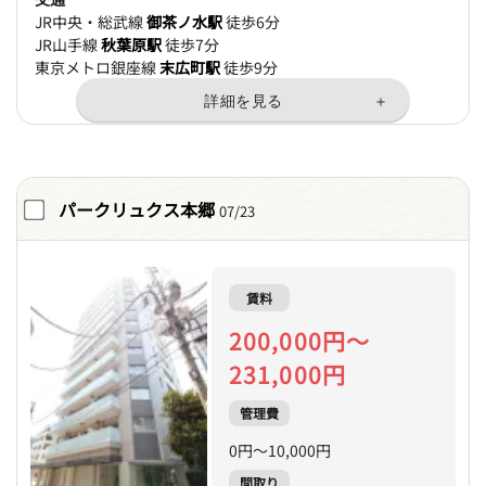
JR中央・総武線
御茶ノ水駅
徒歩6分
JR山手線
秋葉原駅
徒歩7分
東京メトロ銀座線
末広町駅
徒歩9分
パークリュクス本郷
07/23
賃料
200,000円～
231,000円
管理費
0円～10,000円
間取り