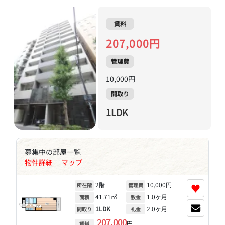
賃料
207,000円
管理費
10,000円
間取り
1LDK
募集中の部屋一覧
物件詳細
マップ
|
2階
10,000円
♥
所在階
管理費
41.71㎡
1.0ヶ月
面積
敷金
1LDK
2.0ヶ月
間取り
礼金
207,000
円
賃料