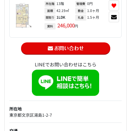
13階
0円
♥
所在階
管理費
42.19㎡
1.0ヶ月
面積
敷金
1LDK
1.5ヶ月
間取り
礼金
246,000
円
賃料
LINEでお問い合わせはこちら
所在地
東京都文京区湯島1-2-7
交通