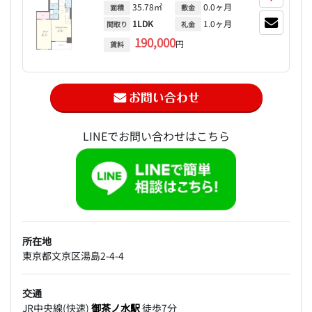
35.78㎡
0.0ヶ月
面積
敷金
1LDK
1.0ヶ月
間取り
礼金
190,000
円
賃料
LINEでお問い合わせはこちら
所在地
東京都文京区湯島2-4-4
交通
JR中央線(快速)
御茶ノ水駅
徒歩7分