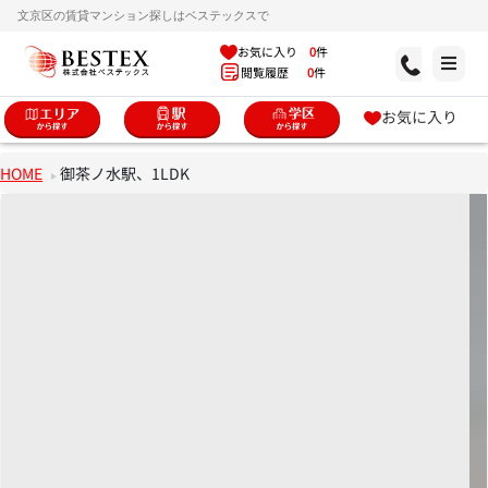
文京区の賃貸マンション探しはベステックスで
お気に入り
0
件
閲覧履歴
0
件
お気に入り
HOME
御茶ノ水駅、1LDK