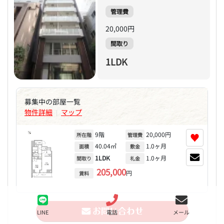
管理費
20,000円
間取り
1LDK
募集中の部屋一覧
物件詳細
マップ
|
9階
20,000円
♥
所在階
管理費
40.04㎡
1.0ヶ月
面積
敷金
1LDK
1.0ヶ月
間取り
礼金
205,000
円
賃料
LINE
電話
メール