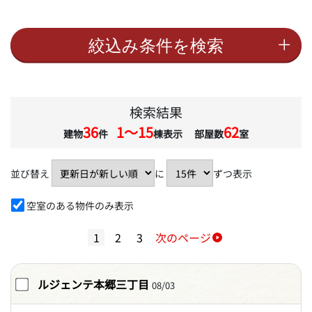
検索結果
36
1〜15
62
建物
件
棟表示 部屋数
室
並び替え
に
ずつ表示
空室のある物件のみ表示
1
2
3
次のページ
ルジェンテ本郷三丁目
08/03