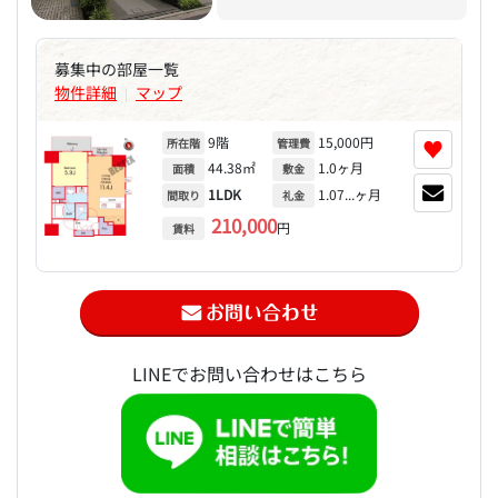
募集中の部屋一覧
物件詳細
マップ
|
9階
15,000円
♥
所在階
管理費
44.38㎡
1.0ヶ月
面積
敷金
1LDK
1.07...ヶ月
間取り
礼金
210,000
円
賃料
LINEでお問い合わせはこちら