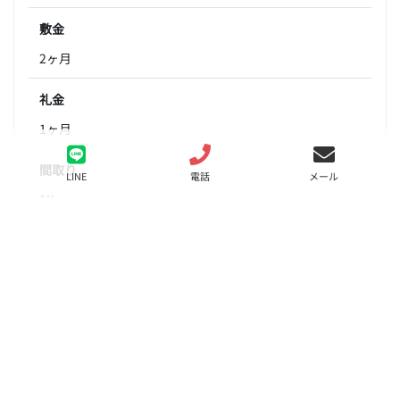
敷金
2ヶ月
礼金
1ヶ月
間取り
LINE
電話
メール
1K
面積
22.43㎡
階数
6階
状態