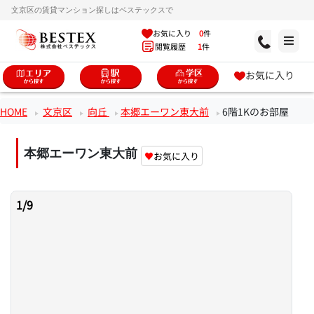
文京区の賃貸マンション探しはベステックスで
お気に入り
0
件
閲覧履歴
1
件
お気に入り
HOME
文京区
向丘
本郷エーワン東大前
6階1Kのお部屋
本郷エーワン東大前
♥
お気に入り
1
/
9