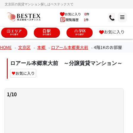
文京区の賃貸マンション探しはベステックスで
お気に入り
0
件
閲覧履歴
1
件
お気に入り
HOME
文京区
本郷
ロアール本郷東大前
4階1Kのお部屋
ロアール本郷東大前 ～分譲賃貸マンション～
♥
お気に入り
1
/
10