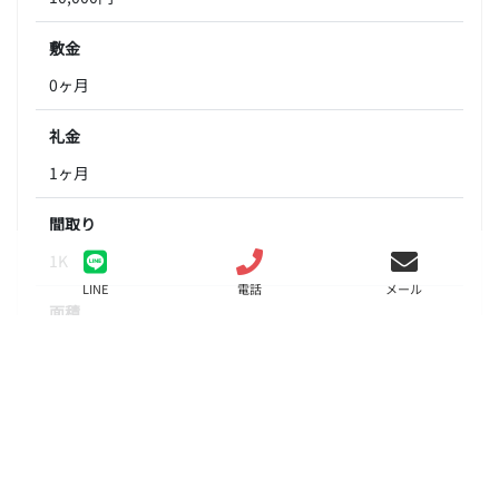
敷金
0ヶ月
礼金
1ヶ月
間取り
1K
LINE
電話
メール
面積
21.52㎡
階数
4階
状態