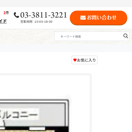
歴
1
件
イド
♥
お気に入り