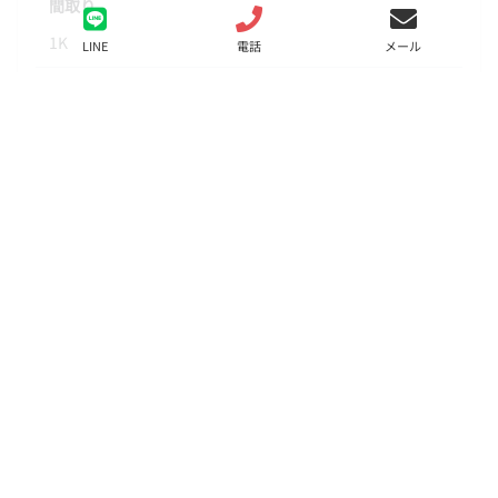
間取り
1K
LINE
電話
メール
面積
24.28㎡
階数
2階
状態
要問合せ（※）
入居
相談
更新料
新賃料の1ヶ月分