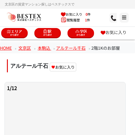
文京区の賃貸マンション探しはベステックスで
お気に入り
0
件
閲覧履歴
1
件
お気に入り
HOME
文京区
本駒込
アルテール千石
2階1Kのお部屋
アルテール千石
♥
お気に入り
1
/
12