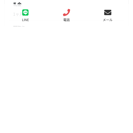
礼金
1ヶ月
LINE
電話
メール
間取り
1DK
面積
27.44㎡
階数
1階
状態
募集中
入居
相談