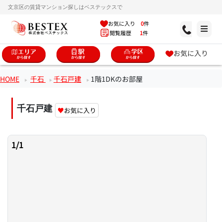
文京区の賃貸マンション探しはベステックスで
お気に入り
0
件
閲覧履歴
1
件
お気に入り
HOME
千石
千石戸建
1階1DKのお部屋
千石戸建
♥
お気に入り
1
/
1