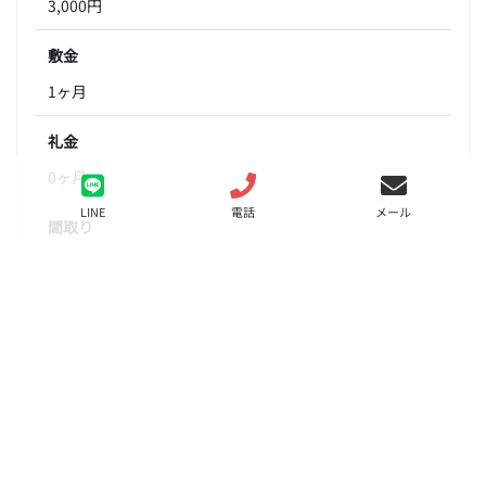
3,000円
敷金
1ヶ月
礼金
0ヶ月
LINE
電話
メール
間取り
1LDK
面積
35.00㎡
階数
2階
状態