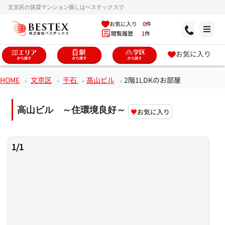
文京区の賃貸マンション探しはベステックスで
お気に入り
0
件
閲覧履歴
1
件
お気に入り
HOME
文京区
千石
高山ビル
2階1LDKのお部屋
高山ビル ～住環境良好～
♥
お気に入り
1
/
1