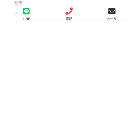
面積
25.16㎡
LINE
電話
メール
階数
3階
状態
要問合せ（※）
入居
要相談
更新料
新賃料の1ヵ月分
諸費用