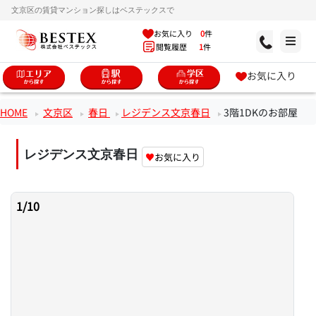
文京区の賃貸マンション探しはベステックスで
お気に入り
0
件
閲覧履歴
1
件
お気に入り
HOME
文京区
春日
レジデンス文京春日
3階1DKのお部屋
レジデンス文京春日
♥
お気に入り
1
/
10