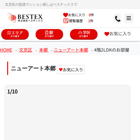
文京区の賃貸マンション探しはベステックスで
お気に入り
0
件
閲覧履歴
1
件
お気に入り
HOME
文京区
本郷
ニューアート本郷
4階2LDKのお部屋
ニューアート本郷
♥
お気に入り
1
/
10