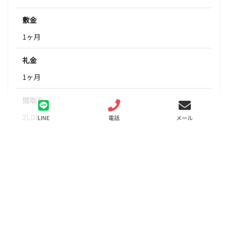
敷金
1ヶ月
礼金
1ヶ月
間取り
2LDK
LINE
電話
メール
面積
39.52㎡
階数
4階
状態