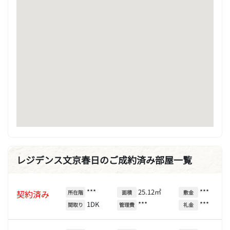
レジデンス文京春日のご成約済み部屋一覧
***
25.12㎡
***
契約済み
所在階
面積
敷金
1DK
***
***
間取り
管理費
礼金