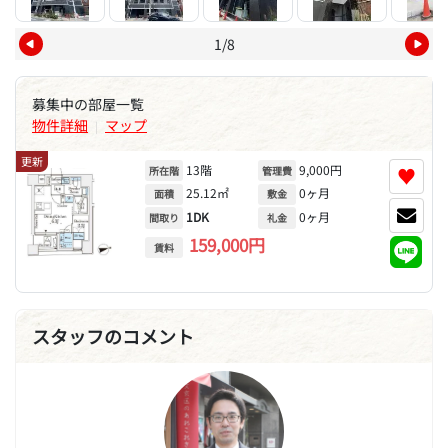
1/8
募集中の部屋一覧
物件詳細
マップ
|
更新
13階
9,000円
♥
所在階
管理費
25.12㎡
0ヶ月
面積
敷金
1DK
0ヶ月
間取り
礼金
159,000円
賃料
スタッフのコメント