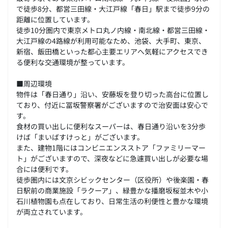
で徒歩8分、都営三田線・大江戸線「春日」駅まで徒歩9分の
距離に位置しています。
徒歩10分圏内で東京メトロ丸ノ内線・南北線・都営三田線・
大江戸線の4路線が利用可能なため、池袋、大手町、東京、
新宿、飯田橋といった都心主要エリアへ気軽にアクセスでき
る便利な交通環境が整っています。
■周辺環境
物件は「春日通り」沿い、安藤坂を登り切った高台に位置し
ており、付近に冨坂警察署がございますので治安面は安心で
す。
食材の買い出しに便利なスーパーは、春日通り沿いを3分歩
けば「まいばすけっと」がございます。
また、建物1階にはコンビニエンスストア「ファミリーマー
ト」がございますので、深夜などに急遽買い出しが必要な場
合には便利です。
徒歩圏内には文京シビックセンター（区役所）や後楽園・春
日駅前の商業施設「ラクーア」、緑豊かな播磨坂桜並木や小
石川植物園も点在しており、日常生活の利便性と豊かな環境
が両立されています。