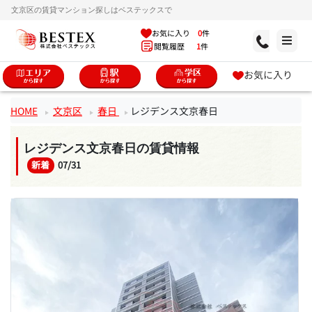
文京区の賃貸マンション探しはベステックスで
お気に入り
0
件
閲覧履歴
1
件
お気に入り
HOME
文京区
春日
レジデンス文京春日
レジデンス文京春日の賃貸情報
新着
07/31