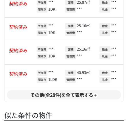
***
25.87㎡
***
契約済み
所在階
面積
敷金
1DK
***
***
間取り
管理費
礼金
***
25.16㎡
***
契約済み
所在階
面積
敷金
1DK
***
***
間取り
管理費
礼金
***
25.16㎡
***
契約済み
所在階
面積
敷金
1DK
***
***
間取り
管理費
礼金
***
40.93㎡
***
契約済み
所在階
面積
敷金
1LDK
***
***
間取り
管理費
礼金
その他(全28件)を全て表示する
似た条件の物件