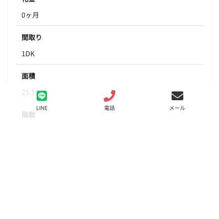
0ヶ月
間取り
1DK
面積
25.12㎡
LINE
電話
メール
階数
4階
状態
要問合せ（※）
入居
相談