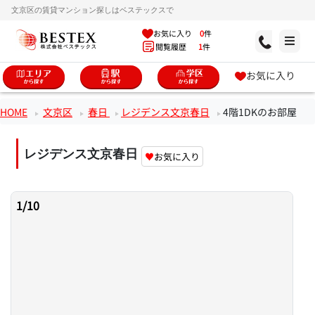
文京区の賃貸マンション探しはベステックスで
お気に入り
0
件
閲覧履歴
1
件
お気に入り
HOME
文京区
春日
レジデンス文京春日
4階1DKのお部屋
レジデンス文京春日
♥
お気に入り
1
/
10