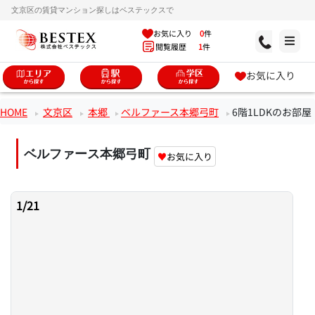
文京区の賃貸マンション探しはベステックスで
お気に入り
0
件
閲覧履歴
1
件
お気に入り
HOME
文京区
本郷
ベルファース本郷弓町
6階1LDKのお部屋
ベルファース本郷弓町
♥
お気に入り
1
/
21