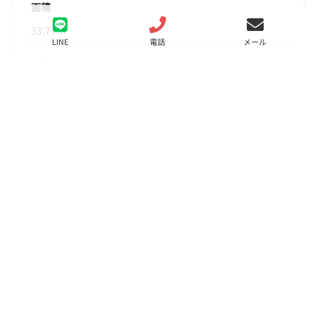
面積
33.77㎡
LINE
電話
メール
階数
6階
状態
要問合せ（※）
入居
相談
更新料
新賃料の１ヶ月分
諸費用