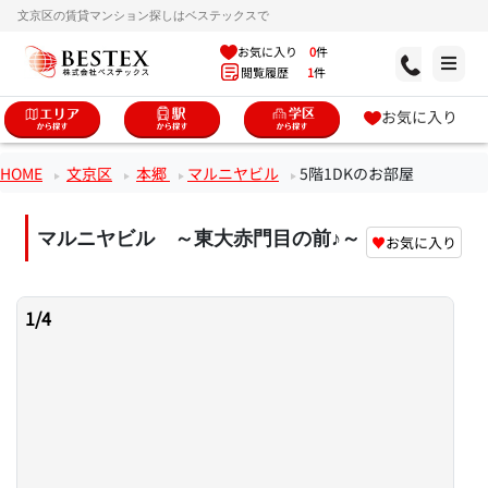
文京区の賃貸マンション探しはベステックスで
お気に入り
0
件
閲覧履歴
1
件
お気に入り
HOME
文京区
本郷
マルニヤビル
5階1DKのお部屋
マルニヤビル ～東大赤門目の前♪～
♥
お気に入り
1
/
4