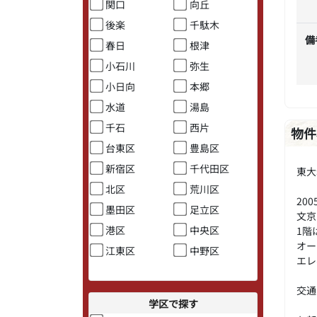
関口
向丘
後楽
千駄木
備
春日
根津
小石川
弥生
小日向
本郷
水道
湯島
千石
西片
物件
台東区
豊島区
新宿区
千代田区
東大
北区
荒川区
20
墨田区
足立区
文京
港区
中央区
1階
オー
江東区
中野区
エレ
交通
学区で探す