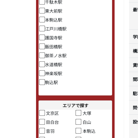
千駄木駅
最
東大前駅
本駒込駅
江戸川橋駅
学
護国寺駅
飯田橋駅
構
御茶ノ水駅
水道橋駅
賃
神楽坂駅
間
駒込駅
駐
エリアで探す
問
文京区
大塚
設
目白台
白山
音羽
本駒込