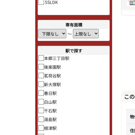
5SLDK
専有面積
〜
駅で探す
本郷三丁目駅
後楽園駅
茗荷谷駅
新大塚駅
春日駅
この
白山駅
千石駅
物
湯島駅
根津駅
住