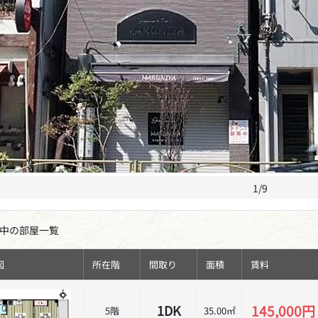
1/9
中の部屋一覧
図
所在階
間取り
面積
賃料
145,000円
1DK
5階
35.00㎡