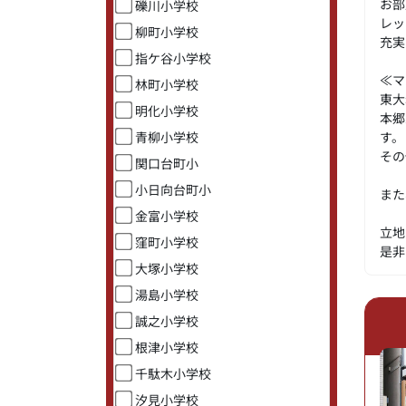
お部
礫川小学校
レッ
柳町小学校
充実
指ケ谷小学校
≪マ
林町小学校
東大
明化小学校
本郷
青柳小学校
す。
その
関口台町小
小日向台町小
また
金富小学校
立地
窪町小学校
是非
大塚小学校
湯島小学校
誠之小学校
根津小学校
千駄木小学校
汐見小学校