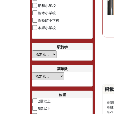
昭和小学校
駒本小学校
駕籠町小学校
本郷小学校
駅徒歩
築年数
掲載
位置
2階以上
※随
※駐
5階以上
※ペ