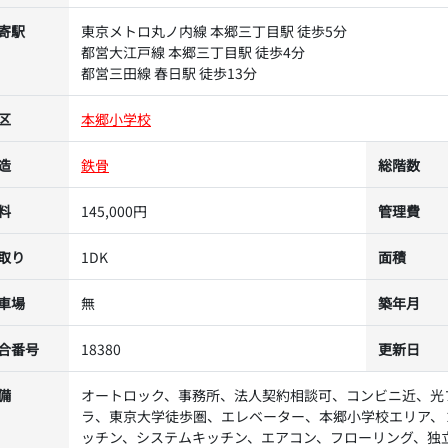
寄駅
東京メトロ丸ノ内線 本郷三丁目駅 徒歩5分
都営大江戸線 本郷三丁目駅 徒歩4分
都営三田線 春日駅 徒歩13分
区
本郷小学校
造
鉄骨
総階数
料
145,000円
管理費
取り
1DK
面積
車場
無
築年月
合番号
18380
更新日
備
オートロック、事務所、法人契約相談可、コンビニ近、光
ラ、東京大学徒歩圏、エレベーター、本郷小学校エリア、
ッチン、システムキッチン、エアコン、フローリング、独