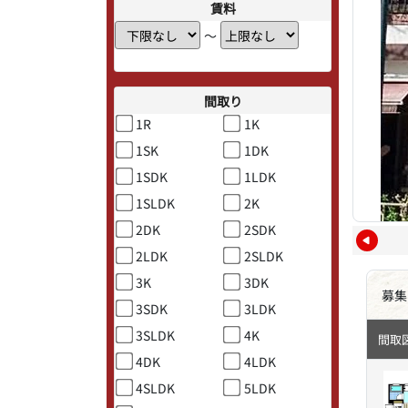
賃料
〜
間取り
1R
1K
1SK
1DK
1SDK
1LDK
1SLDK
2K
2DK
2SDK
2LDK
2SLDK
3K
3DK
募集
3SDK
3LDK
3SLDK
4K
間取
4DK
4LDK
4SLDK
5LDK