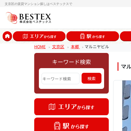
文京区の賃貸マンション探しはベステックスで
HOME
文京区
本郷
マルニヤビル
キーワード検索
マ