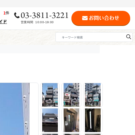
歴
1
件
イド