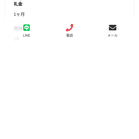
礼金
1ヶ月
間取り
LINE
電話
メール
1K
面積
26.68㎡
階数
3階
状態
募集中
入居
相談