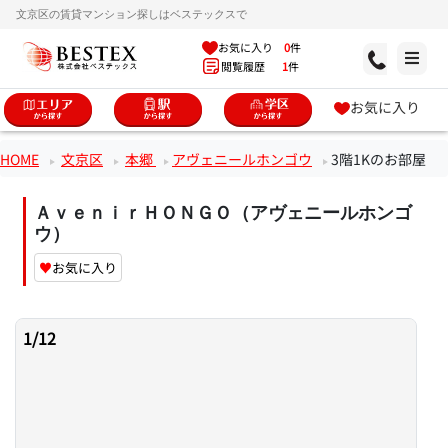
文京区の賃貸マンション探しはベステックスで
お気に入り
0
件
閲覧履歴
1
件
お気に入り
HOME
文京区
本郷
アヴェニールホンゴウ
3階1Kのお部屋
ＡｖｅｎｉｒＨＯＮＧＯ（アヴェニールホンゴ
ウ）
♥
お気に入り
1
/
12