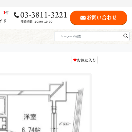
歴
1
件
イド
♥
お気に入り