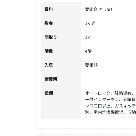
賃料
要問合せ（※）
敷金
1ヶ月
間取り
1K
階数
4階
入居
要相談
諸費用
設備
オートロック、駐輪場有、
ー付インターホン、分譲賃
ンロ二口以上、ガスキッチ
別、室内洗濯機置場、収納