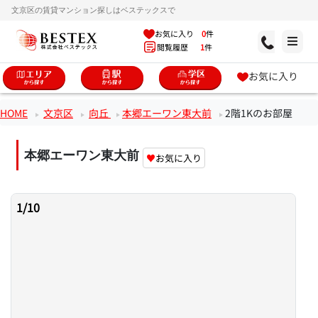
文京区の賃貸マンション探しはベステックスで
お気に入り
0
件
閲覧履歴
1
件
お気に入り
HOME
文京区
向丘
本郷エーワン東大前
2階1Kのお部屋
本郷エーワン東大前
♥
お気に入り
1
/
10