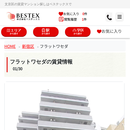
文京区の賃貸マンション探しはベステックスで
お気に入り
0
件
閲覧履歴
1
件
お気に入り
HOME
新宿区
フラットワセダ
フラットワセダの賃貸情報
01/30