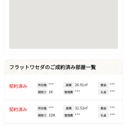
フラットワセダのご成約済み部屋一覧
***
26.91㎡
***
契約済み
所在階
面積
敷金
1K
***
***
間取り
管理費
礼金
***
32.53㎡
***
契約済み
所在階
面積
敷金
1DK
***
***
間取り
管理費
礼金