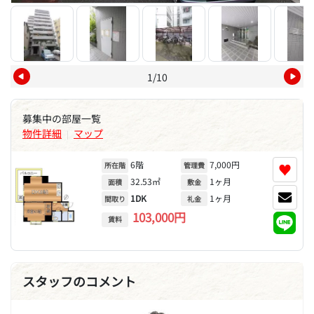
1/10
募集中の部屋一覧
物件詳細
マップ
|
6階
7,000円
♥
所在階
管理費
32.53㎡
1ヶ月
面積
敷金
1DK
1ヶ月
間取り
礼金
103,000円
賃料
スタッフのコメント