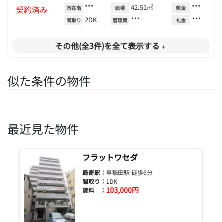
***
42.51㎡
***
契約済み
所在階
面積
敷金
2DK
***
***
間取り
管理費
礼金
その他(全3件)を全て表示する
似た条件の物件
最近見た物件
フラットワセダ
最寄駅：
早稲田駅 徒歩6分
間取り：
1DK
103,000円
賃料 ：