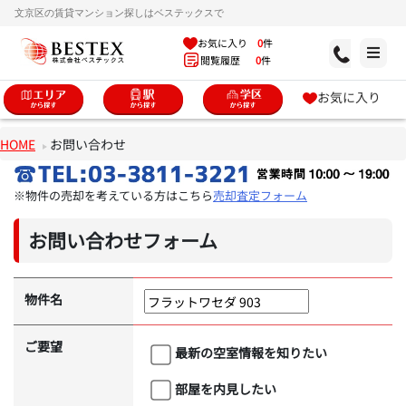
文京区の賃貸マンション探しはベステックスで
お気に入り
0
件
閲覧履歴
0
件
お気に入り
HOME
お問い合わせ
※物件の売却を考えている方はこちら
売却査定フォーム
お問い合わせフォーム
物件名
ご要望
最新の空室情報を知りたい
部屋を内見したい