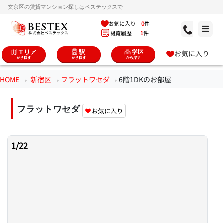
文京区の賃貸マンション探しはベステックスで
お気に入り
0
件
閲覧履歴
1
件
お気に入り
HOME
新宿区
フラットワセダ
6階1DKのお部屋
フラットワセダ
♥
お気に入り
1
/
22