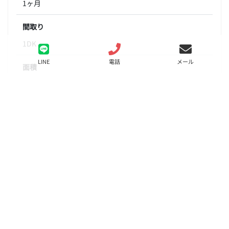
1ヶ月
間取り
1DK
LINE
電話
メール
面積
32.53㎡
階数
6階
状態
募集中
入居
相談
更新料