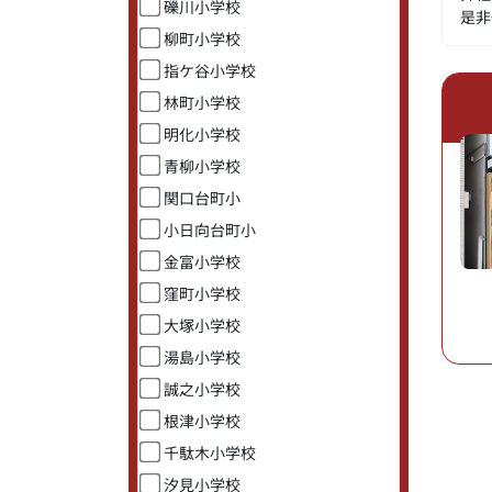
礫川小学校
是非
柳町小学校
指ケ谷小学校
林町小学校
明化小学校
青柳小学校
関口台町小
小日向台町小
金富小学校
窪町小学校
大塚小学校
湯島小学校
誠之小学校
根津小学校
千駄木小学校
汐見小学校