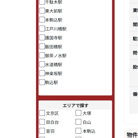
千駄木駅
賃
東大前駅
本駒込駅
間
江戸川橋駅
護国寺駅
駐
飯田橋駅
問
御茶ノ水駅
水道橋駅
設
神楽坂駅
駒込駅
備
エリアで探す
文京区
大塚
目白台
白山
音羽
本駒込
物件