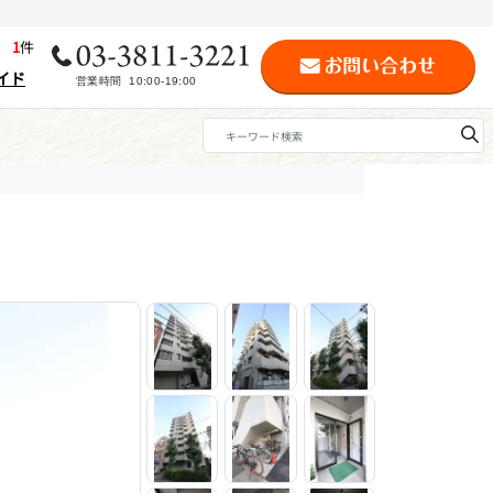
歴
1
件
イド