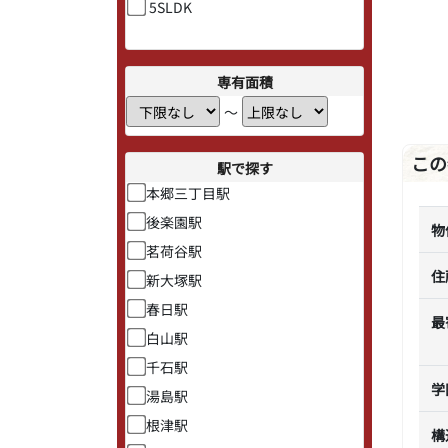
5SLDK
専有面積
〜
この
駅で探す
本郷三丁目駅
後楽園駅
物
茗荷谷駅
住
新大塚駅
春日駅
最
白山駅
千石駅
学
湯島駅
根津駅
構