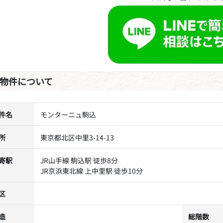
物件について
件名
モンターニュ駒込
所
東京都北区中里3-14-13
寄駅
JR山手線 駒込駅 徒歩8分
JR京浜東北線 上中里駅 徒歩10分
区
造
総階数