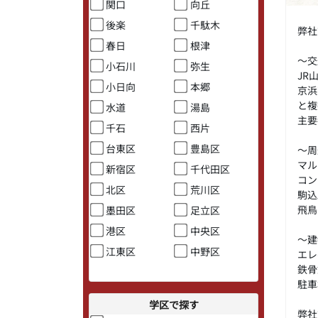
関口
向丘
後楽
千駄木
弊社
春日
根津
～交
小石川
弥生
JR
小日向
本郷
京浜
と複
水道
湯島
主要
千石
西片
台東区
豊島区
～周
マル
新宿区
千代田区
コン
北区
荒川区
駒込
飛鳥
墨田区
足立区
港区
中央区
～建
江東区
中野区
エレ
鉄骨
駐車
学区で探す
弊社