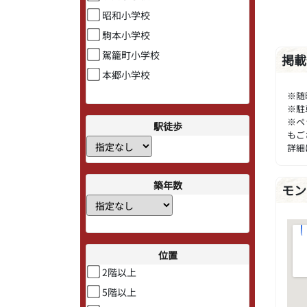
昭和小学校
駒本小学校
駕籠町小学校
掲載
本郷小学校
※随
※駐
※ペ
駅徒歩
もご
詳細
築年数
モン
位置
2階以上
5階以上