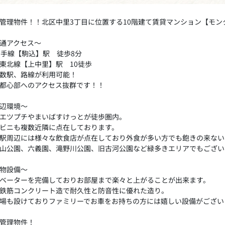
管理物件！！北区中里3丁目に位置する10階建て賃貸マンション【モ
通アクセス～
山手線【駒込】駅 徒歩8分
東北線【上中里】駅 10徒歩
数駅、路線が利用可能！
都心部へのアクセス抜群です！！
辺環境～
エツプチやまいばすけっとが徒歩圏内。
ビニも複数近隣に点在しております。
駅周辺には様々な飲食店が点在しており外食が多い方でも飽きの来ない
山公園、六義園、滝野川公園、旧古河公園など緑多きエリアでもござい
物設備～
ベーターを完備しておりお部屋まで楽々と上がることが出来ます。
鉄筋コンクリート造で耐久性と防音性に優れた造り。
場も設けておりファミリーでお車をお持ちの方には嬉しい設備がござい
管理物件！