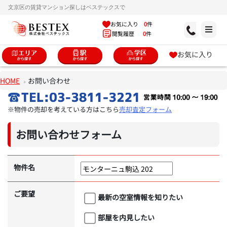
文京区の賃貸マンション探しはベステックスで
お気に入り
0
件
閲覧履歴
0
件
お気に入り
HOME
お問い合わせ
※物件の売却を考えている方はこちら
売却査定フォーム
お問い合わせフォーム
物件名
ご要望
最新の空室情報を知りたい
部屋を内見したい