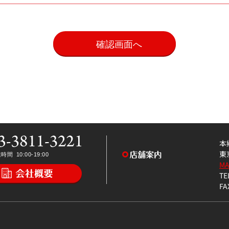
。
本
東
M
TE
FA