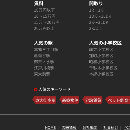
賃料
間取り
10万円以下
1R・1K
10～15万円
1DK～1LDK
15万～20万円
2K～2LDK
20万円以上
3K以上
人気の駅
人気の小学校区
本郷三丁目駅
誠之小学校区
茗荷谷駅
窪町小学校区
御茶ノ水駅
昭和小学校区
江戸川橋駅
千駄木小学校区
東大前駅
本郷小学校区
人気のキーワード
東大徒歩圏
新築物件
分譲賃貸
ペット飼育
HOME
店舗情報
会社概要
社員紹介
ベ