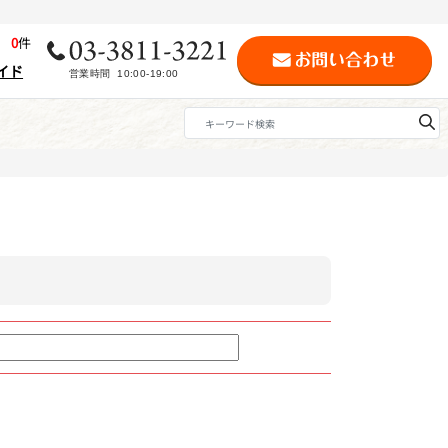
歴
0
件
イド