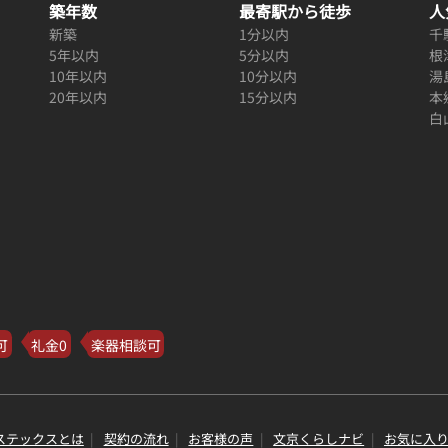
築年数
最寄駅から徒歩
人
新築
1分以内
千
5年以内
5分以内
根
10年以内
10分以内
湯
20年以内
15分以内
本
白
可
礼金0
楽器相談可
ステックスとは
契約の流れ
お客様の声
文京くらしナビ
お気に入