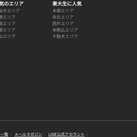
気のエリア
東大生に人気
駄木エリア
本郷エリア
津エリア
向丘エリア
島エリア
西片エリア
郷エリア
本駒込エリア
山エリア
千駄木エリア
り一覧
メールマガジン
LINE公式アカウント