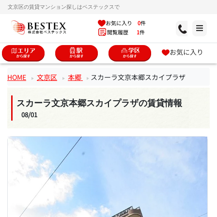
文京区の賃貸マンション探しはベステックスで
お気に入り
0
件
閲覧履歴
1
件
お気に入り
HOME
文京区
本郷
スカーラ文京本郷スカイプラザ
スカーラ文京本郷スカイプラザの賃貸情報
08/01