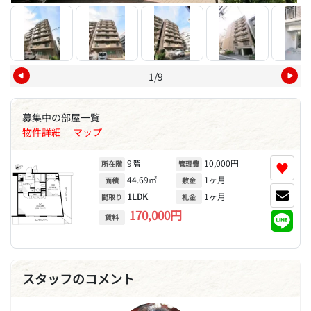
1/9
募集中の部屋一覧
物件詳細
マップ
|
9階
10,000円
♥
所在階
管理費
44.69㎡
1ヶ月
面積
敷金
1LDK
1ヶ月
間取り
礼金
170,000円
賃料
スタッフのコメント