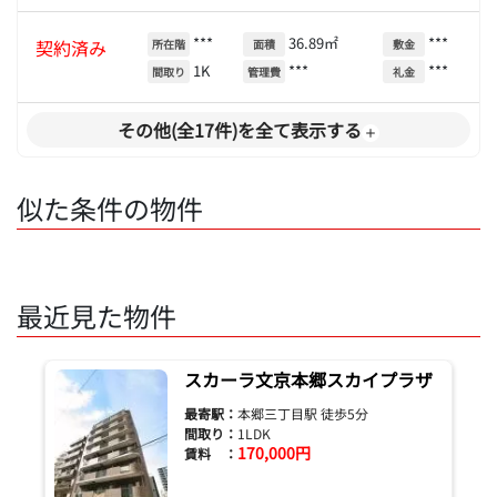
***
36.89㎡
***
契約済み
所在階
面積
敷金
1K
***
***
間取り
管理費
礼金
その他(全17件)を全て表示する
似た条件の物件
最近見た物件
スカーラ文京本郷スカイプラザ
最寄駅：
本郷三丁目駅 徒歩5分
間取り：
1LDK
170,000円
賃料 ：