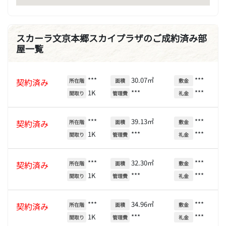
スカーラ文京本郷スカイプラザのご成約済み部
屋一覧
***
30.07㎡
***
契約済み
所在階
面積
敷金
1K
***
***
間取り
管理費
礼金
***
39.13㎡
***
契約済み
所在階
面積
敷金
1K
***
***
間取り
管理費
礼金
***
32.30㎡
***
契約済み
所在階
面積
敷金
1K
***
***
間取り
管理費
礼金
***
34.96㎡
***
契約済み
所在階
面積
敷金
1K
***
***
間取り
管理費
礼金