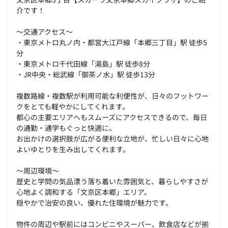
介です！
～交通アクセス～
・東京メトロ丸ノ内・都営大江戸線「本郷三丁目」駅 徒歩5
分
・東京メトロ千代田線「湯島」駅 徒歩8分
・JR中央・総武線「御茶ノ水」駅 徒歩13分
複数路線・複数駅が利用可能な利便性が、日々のフットワー
クをとても軽やかにしてくれます。
都心の主要エリアへもスムーズにアクセスできるので、毎日
の通勤・通学もぐっと快適に。
お出かけの選択肢が広がる便利な立地が、忙しい日々に心地
よいゆとりを生み出してくれます。
～周辺環境～
歴史と学問の気品漂う落ち着いた雰囲気と、暮らしやすさが
心地よく調和する「文京区本郷」エリア。
穏やかで治安の良い、優れた住環境が魅力です。
物件の周辺や駅前にはコンビニやスーパー、飲食店などが揃