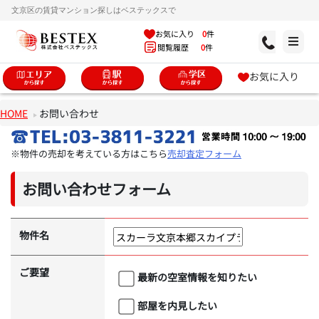
文京区の賃貸マンション探しはベステックスで
お気に入り
0
件
閲覧履歴
0
件
お気に入り
HOME
お問い合わせ
※物件の売却を考えている方はこちら
売却査定フォーム
お問い合わせフォーム
物件名
ご要望
最新の空室情報を知りたい
部屋を内見したい