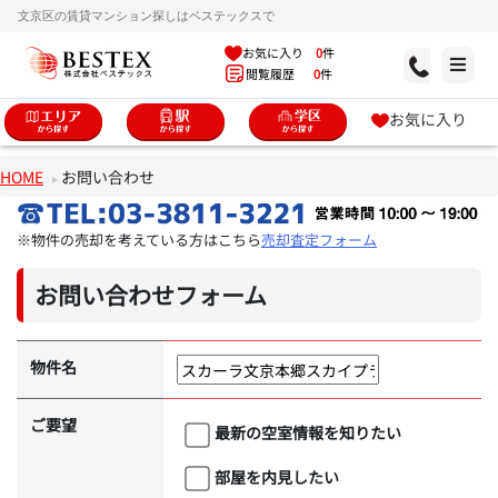
文京区の賃貸マンション探しはベステックスで
お気に入り
0
件
閲覧履歴
0
件
お気に入り
HOME
お問い合わせ
※物件の売却を考えている方はこちら
売却査定フォーム
お問い合わせフォーム
物件名
ご要望
最新の空室情報を知りたい
部屋を内見したい