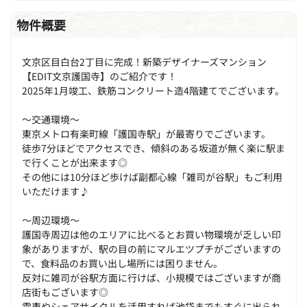
物件概要
文京区目白台2丁目に完成！新築デザイナーズマンション
【EDIT文京護国寺】のご紹介です！
2025年1月竣工、鉄筋コンクリート造4階建てでございます。
～交通環境～
東京メトロ有楽町線「護国寺駅」が最寄りでございます。
徒歩7分ほどでアクセスでき、傾斜のある坂道が無く楽に駅ま
で行くことが出来ます◎
その他には10分ほど歩けば副都心線「雑司が谷駅」もご利用
いただけます♪
～周辺環境～
護国寺周辺は他のエリアに比べるとお買い物環境が乏しい印
象がありますが、駅の目の前にマルエツプチがございますの
で、食料品のお買い出し場所には困りません。
反対に雑司が谷駅方面に行けば、小規模ではございますが商
店街もございます◎
電車やシェアサイクルを活用すれば池袋までもすぐに出られ