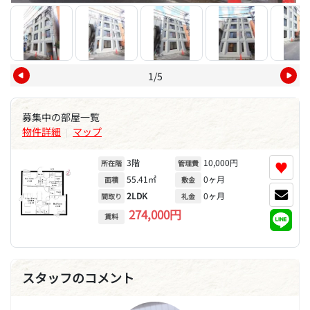
1/5
募集中の部屋一覧
物件詳細
マップ
|
3階
10,000円
♥
所在階
管理費
55.41㎡
0ヶ月
面積
敷金
2LDK
0ヶ月
間取り
礼金
274,000円
賃料
スタッフのコメント