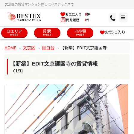
文京区の賃貸マンション探しはベステックスで
お気に入り
0
件
閲覧履歴
1
件
お気に入り
HOME
文京区
目白台
【新築】EDIT文京護国寺
【新築】EDIT文京護国寺の賃貸情報
01/31