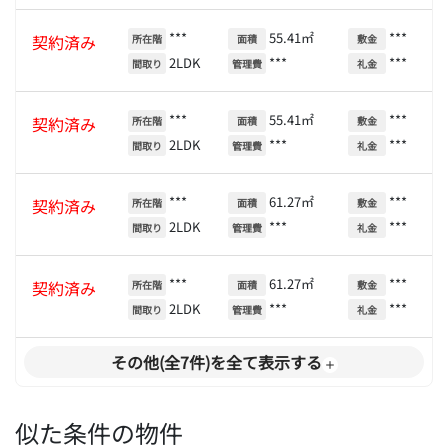
***
55.41㎡
***
契約済み
所在階
面積
敷金
2LDK
***
***
間取り
管理費
礼金
***
55.41㎡
***
契約済み
所在階
面積
敷金
2LDK
***
***
間取り
管理費
礼金
***
61.27㎡
***
契約済み
所在階
面積
敷金
2LDK
***
***
間取り
管理費
礼金
***
61.27㎡
***
契約済み
所在階
面積
敷金
2LDK
***
***
間取り
管理費
礼金
その他(全7件)を全て表示する
似た条件の物件