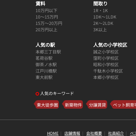
賃料
間取り
10万円以下
1R・1K
10～15万円
1DK～1LDK
15万～20万円
2K～2LDK
20万円以上
3K以上
人気の駅
人気の小学校区
本郷三丁目駅
誠之小学校区
茗荷谷駅
窪町小学校区
御茶ノ水駅
昭和小学校区
江戸川橋駅
千駄木小学校区
東大前駅
本郷小学校区
人気のキーワード
東大徒歩圏
新築物件
分譲賃貸
ペット飼育
HOME
店舗情報
会社概要
社員紹介
ベ