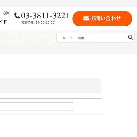
歴
0
件
イド