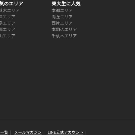
気のエリア
東大生に人気
駄木エリア
本郷エリア
津エリア
向丘エリア
島エリア
西片エリア
郷エリア
本駒込エリア
山エリア
千駄木エリア
り一覧
メールマガジン
LINE公式アカウント