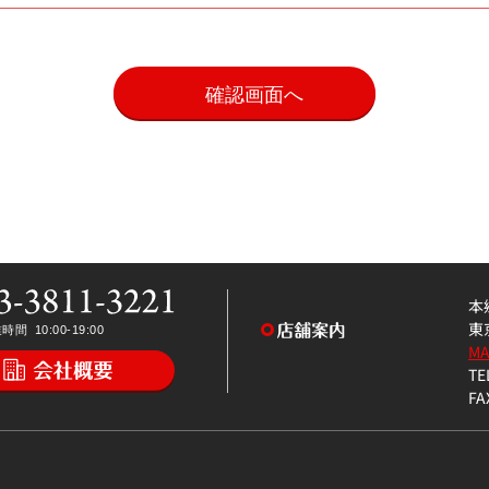
。
本
東
M
TE
FA