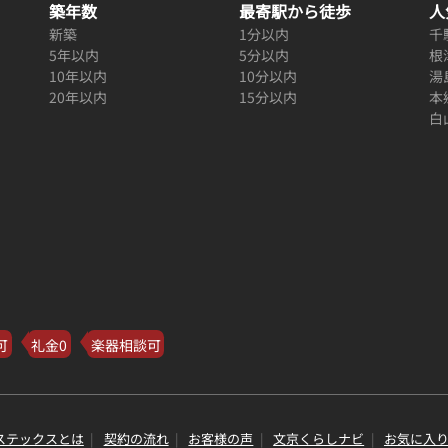
築年数
最寄駅から徒歩
人
新築
1分以内
千
5年以内
5分以内
根
10年以内
10分以内
湯
20年以内
15分以内
本
白
可
礼金0
楽器相談可
ステックスとは
契約の流れ
お客様の声
文京くらしナビ
お気に入