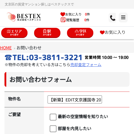
文京区の賃貸マンション探しはベステックスで
お気に入り
0
件
閲覧履歴
0
件
お気に入り
HOME
お問い合わせ
※物件の売却を考えている方はこちら
売却査定フォーム
お問い合わせフォーム
物件名
ご要望
最新の空室情報を知りたい
部屋を内見したい