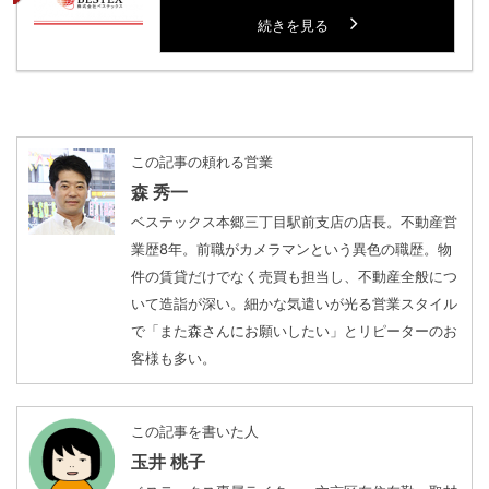
続きを見る
この記事の頼れる営業
森 秀一
ベステックス本郷三丁目駅前支店の店長。不動産営
業歴8年。前職がカメラマンという異色の職歴。物
件の賃貸だけでなく売買も担当し、不動産全般につ
いて造詣が深い。細かな気遣いが光る営業スタイル
で「また森さんにお願いしたい」とリピーターのお
客様も多い。
この記事を書いた人
玉井 桃子