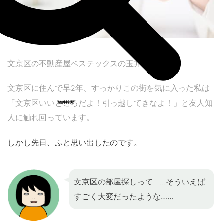
文京区の不動産屋ベステックスの玉井です！
文京区に住んで早2年、すっかりこの街を気に入った私は
「文京区いいところだよ！引っ越してきなよ！」と友人知
物件検索
人に触れ回っています。
しかし先日、ふと思い出したのです。
文京区の部屋探しって……そういえば
すごく大変だったような……