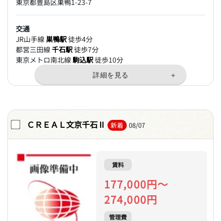
東京都豊島区巣鴨1-23-7
交通
JR山手線
巣鴨駅
徒歩4分
都営三田線
千石駅
徒歩7分
東京メトロ南北線
駒込駅
徒歩10分
ＣＲＥＡＬ文京千石Ⅱ
新着
08/07
賃料
177,000円～
274,000円
管理費