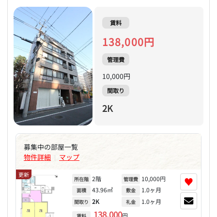
賃料
138,000円
管理費
10,000円
間取り
2K
募集中の部屋一覧
物件詳細
マップ
|
更新
2階
10,000円
♥
所在階
管理費
43.96㎡
1.0ヶ月
面積
敷金
2K
1.0ヶ月
間取り
礼金
138,000
円
賃料