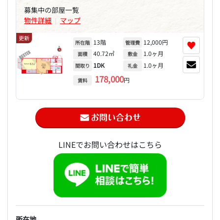
募集中の部屋一覧
物件詳細
マップ
|
更新
13階
12,000円
♥
所在階
管理費
40.72㎡
1.0ヶ月
面積
敷金
1DK
1.0ヶ月
間取り
礼金
178,000
円
賃料
LINEでお問い合わせはこちら
所在地