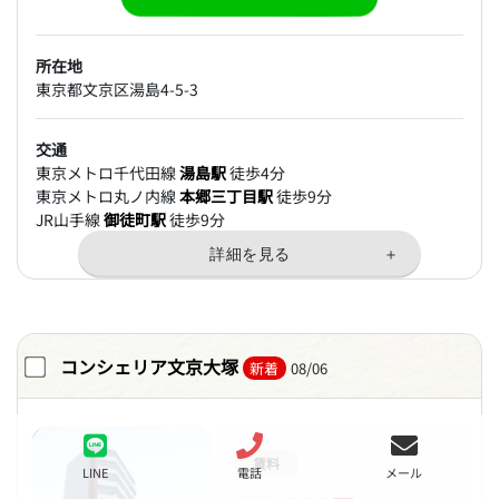
所在地
東京都文京区湯島4-5-3
交通
東京メトロ千代田線
湯島駅
徒歩4分
東京メトロ丸ノ内線
本郷三丁目駅
徒歩9分
JR山手線
御徒町駅
徒歩9分
コンシェリア文京大塚
新着
08/06
賃料
LINE
電話
メール