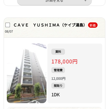
ＣＡＶＥ ＹＵＳＨＩＭＡ（ケイブ湯島）
新着
08/07
賃料
178,000円
管理費
12,000円
間取り
1DK