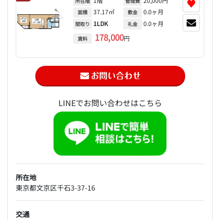
1階
20,000円
♥
所在階
管理費
37.17㎡
0.0ヶ月
面積
敷金
1LDK
0.0ヶ月
間取り
礼金
178,000
円
賃料
LINEでお問い合わせはこちら
所在地
東京都文京区千石3-37-16
交通