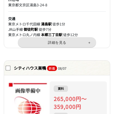
東京都文京区湯島3-24-8
交通
東京メトロ千代田線
湯島駅
徒歩1分
JR山手線
御徒町駅
徒歩7分
東京メトロ丸ノ内線
本郷三丁目駅
徒歩12分
シティハウス巣鴨
新着
08/07
賃料
265,000円～
359,000円