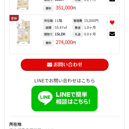
351,000
円
賃料
更新
11階
15,000円
♥
所在階
管理費
55.47㎡
1.0ヶ月
面積
敷金
1SLDK
0.0ヶ月
間取り
礼金
274,000
円
賃料
LINEでお問い合わせはこちら
所在地