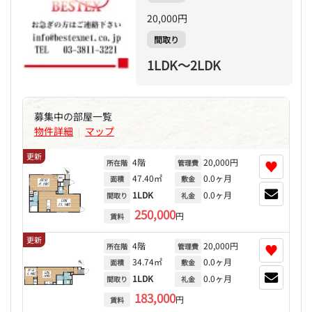
20,000円
間取り
1LDK～2LDK
募集中の部屋一覧
物件詳細
マップ
|
更新
4階
20,000円
♥
所在階
管理費
47.40㎡
0.0ヶ月
面積
敷金
1LDK
0.0ヶ月
間取り
礼金
250,000
円
賃料
更新
4階
20,000円
♥
所在階
管理費
34.74㎡
0.0ヶ月
面積
敷金
1LDK
0.0ヶ月
間取り
礼金
183,000
円
賃料