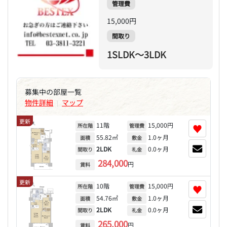
管理費
15,000円
間取り
1SLDK～3LDK
募集中の部屋一覧
物件詳細
マップ
|
更新
11階
15,000円
♥
所在階
管理費
55.82㎡
1.0ヶ月
面積
敷金
2LDK
0.0ヶ月
間取り
礼金
284,000
円
賃料
更新
10階
15,000円
♥
所在階
管理費
54.76㎡
1.0ヶ月
面積
敷金
2LDK
0.0ヶ月
間取り
礼金
265,000
円
賃料