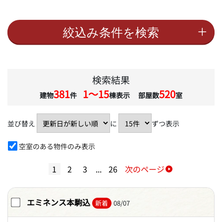
検索結果
381
1〜15
520
建物
件
棟表示 部屋数
室
並び替え
に
ずつ表示
空室のある物件のみ表示
1
2
3
...
26
次のページ
エミネンス本駒込
新着
08/07