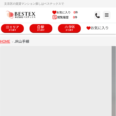
文京区の賃貸マンション探しはベステックスで
お気に入り
0
件
閲覧履歴
0
件
お気に入り
HOME
JR山手線