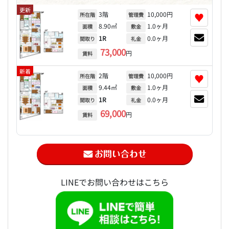
更新
3階
10,000円
♥
所在階
管理費
8.90㎡
1.0ヶ月
面積
敷金
1R
0.0ヶ月
間取り
礼金
73,000
円
賃料
新着
2階
10,000円
♥
所在階
管理費
9.44㎡
1.0ヶ月
面積
敷金
1R
0.0ヶ月
間取り
礼金
69,000
円
賃料
LINEでお問い合わせはこちら