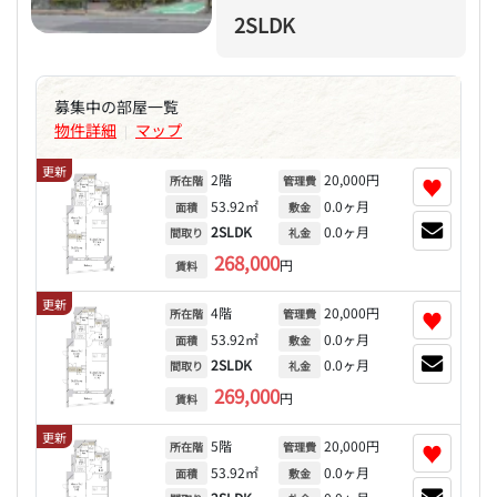
2SLDK
募集中の部屋一覧
物件詳細
マップ
|
更新
2階
20,000円
♥
所在階
管理費
53.92㎡
0.0ヶ月
面積
敷金
2SLDK
0.0ヶ月
間取り
礼金
268,000
円
賃料
更新
4階
20,000円
♥
所在階
管理費
53.92㎡
0.0ヶ月
面積
敷金
2SLDK
0.0ヶ月
間取り
礼金
269,000
円
賃料
更新
5階
20,000円
♥
所在階
管理費
53.92㎡
0.0ヶ月
面積
敷金