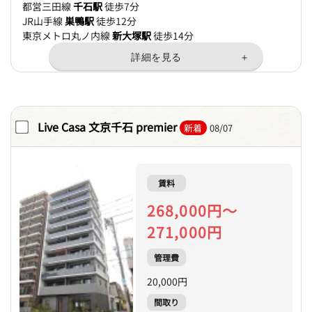
都営三田線
千石駅
徒歩7分
JR山手線
巣鴨駅
徒歩12分
東京メトロ丸ノ内線
新大塚駅
徒歩14分
Live Casa 文京千石 premier
新着
08/07
賃料
268,000円～
271,000円
管理費
20,000円
間取り