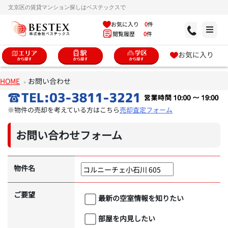
文京区の賃貸マンション探しはベステックスで
お気に入り
0
件
閲覧履歴
0
件
お気に入り
HOME
お問い合わせ
※物件の売却を考えている方はこちら
売却査定フォーム
お問い合わせフォーム
物件名
ご要望
最新の空室情報を知りたい
部屋を内見したい