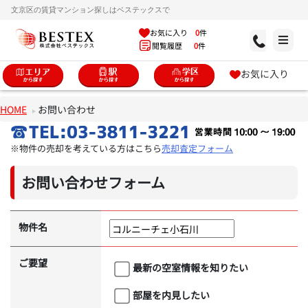
文京区の賃貸マンション探しはベステックスで
お気に入り
0
件
閲覧履歴
0
件
お気に入り
HOME
お問い合わせ
※物件の売却を考えている方はこちら
売却査定フォーム
お問い合わせフォーム
物件名
ご要望
最新の空室情報を知りたい
部屋を内見したい