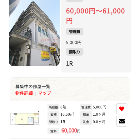
60,000円～61,000
円
管理費
5,000円
間取り
1R
募集中の部屋一覧
物件詳細
マップ
|
8階
5,000円
♥
所在階
管理費
16.50㎡
1.0ヶ月
面積
敷金
1R
0.0ヶ月
間取り
礼金
60,000
円
賃料