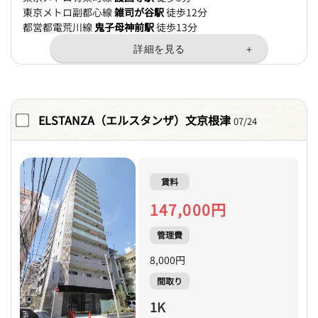
東京メトロ副都心線
雑司が谷駅
徒歩12分
都営都電荒川線
鬼子母神前駅
徒歩13分
ELSTANZA（エルスタンザ）文京根津
07/24
賃料
147,000円
管理費
8,000円
間取り
1K