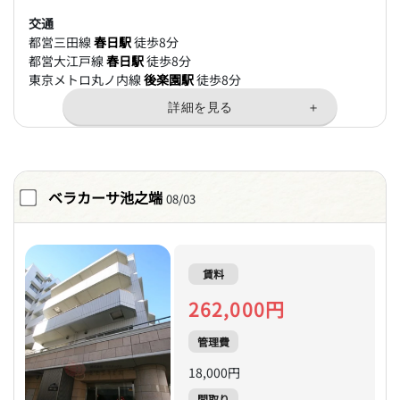
交通
都営三田線
春日駅
徒歩8分
都営大江戸線
春日駅
徒歩8分
東京メトロ丸ノ内線
後楽園駅
徒歩8分
ベラカーサ池之端
08/03
賃料
262,000円
管理費
18,000円
間取り