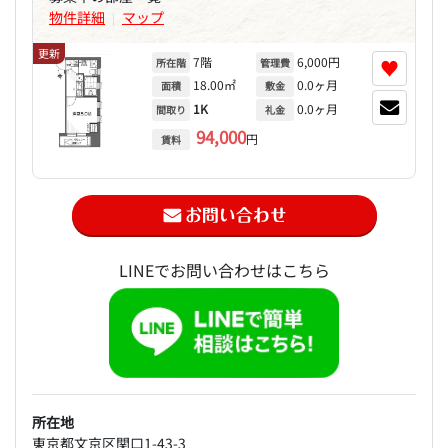
物件詳細
マップ
|
更新
7階
6,000円
♥
所在階
管理費
18.00㎡
0.0ヶ月
面積
敷金
1K
0.0ヶ月
間取り
礼金
94,000
円
賃料
LINEでお問い合わせはこちら
所在地
東京都文京区関口1-43-3