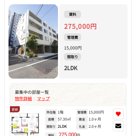
賃料
275,000円
管理費
15,000円
間取り
2LDK
募集中の部屋一覧
物件詳細
マップ
|
更新
1階
15,000円
♥
所在階
管理費
57.30㎡
1.0ヶ月
面積
敷金
2LDK
2.0ヶ月
間取り
礼金
275,000
円
賃料