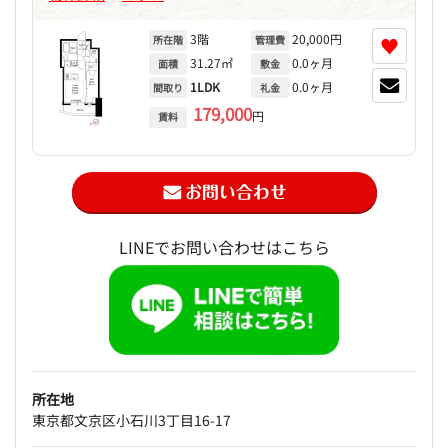
3階
20,000円
♥
所在階
管理費
31.27㎡
0.0ヶ月
面積
敷金
1LDK
0.0ヶ月
間取り
礼金
179,000
円
賃料
LINEでお問い合わせはこちら
所在地
東京都文京区小石川3丁目16-17