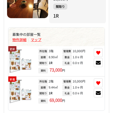
間取り
1R
募集中の部屋一覧
物件詳細
マップ
|
更新
3階
10,000円
♥
所在階
管理費
8.90㎡
1.0ヶ月
面積
敷金
1R
0.0ヶ月
間取り
礼金
73,000
円
賃料
新着
2階
10,000円
♥
所在階
管理費
9.44㎡
1.0ヶ月
面積
敷金
1R
0.0ヶ月
間取り
礼金
69,000
円
賃料