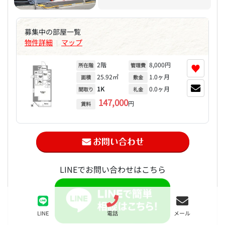
募集中の部屋一覧
物件詳細
マップ
|
2階
8,000円
♥
所在階
管理費
25.92㎡
1.0ヶ月
面積
敷金
1K
0.0ヶ月
間取り
礼金
147,000
円
賃料
LINEでお問い合わせはこちら
LINE
電話
メール