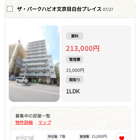
ザ・パークハビオ文京目白台プレイス
07/27
賃料
213,000円
管理費
15,000円
間取り
1LDK
募集中の部屋一覧
物件詳細
マップ
|
7階
15,000円
♥
所在階
管理費