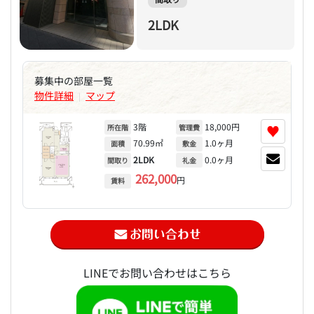
2LDK
募集中の部屋一覧
物件詳細
マップ
|
3階
18,000円
♥
所在階
管理費
70.99㎡
1.0ヶ月
面積
敷金
2LDK
0.0ヶ月
間取り
礼金
262,000
円
賃料
LINEでお問い合わせはこちら