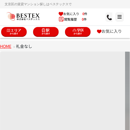
文京区の賃貸マンション探しはベステックスで
お気に入り
0
件
閲覧履歴
0
件
お気に入り
HOME
礼金なし