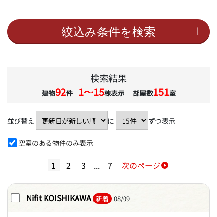
検索結果
92
1〜15
151
建物
件
棟表示 部屋数
室
並び替え
に
ずつ表示
空室のある物件のみ表示
1
2
3
...
7
次のページ
Nifit KOISHIKAWA
新着
08/09