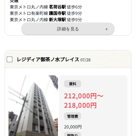
交通
東京メトロ丸ノ内線
茗荷谷駅
徒歩6分
東京メトロ有楽町線
護国寺駅
徒歩9分
東京メトロ丸ノ内線
新大塚駅
徒歩9分
レジディア御茶ノ水プレイス
07/28
賃料
212,000円～
218,000円
管理費
20,000円
間取り