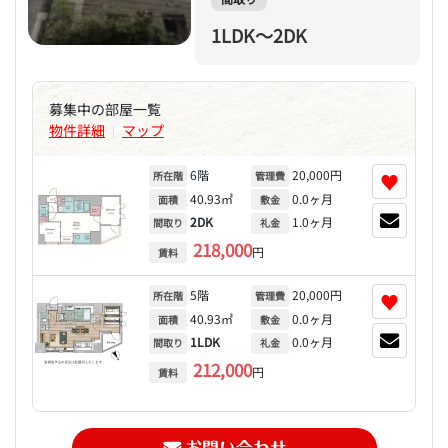
1LDK～2DK
募集中の部屋一覧
物件詳細
マップ
|
6階
20,000円
♥
所在階
管理費
40.93㎡
0.0ヶ月
面積
敷金
2DK
1.0ヶ月
間取り
礼金
218,000
円
賃料
5階
20,000円
♥
所在階
管理費
40.93㎡
0.0ヶ月
面積
敷金
1LDK
0.0ヶ月
間取り
礼金
212,000
円
賃料