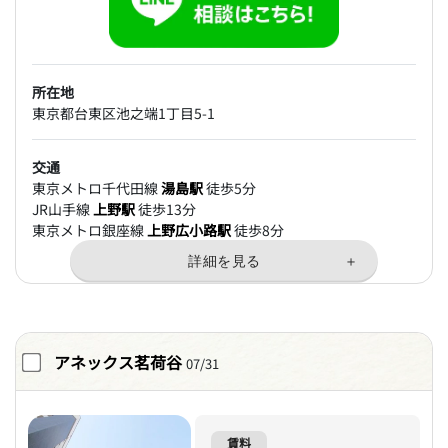
所在地
東京都台東区池之端1丁目5-1
交通
東京メトロ千代田線
湯島駅
徒歩5分
JR山手線
上野駅
徒歩13分
東京メトロ銀座線
上野広小路駅
徒歩8分
アネックス茗荷谷
07/31
賃料