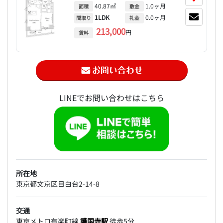
40.87㎡
1.0ヶ月
面積
敷金
1LDK
0.0ヶ月
間取り
礼金
213,000
円
賃料
LINEでお問い合わせはこちら
所在地
東京都文京区目白台2-14-8
交通
東京メトロ有楽町線
護国寺駅
徒歩5分