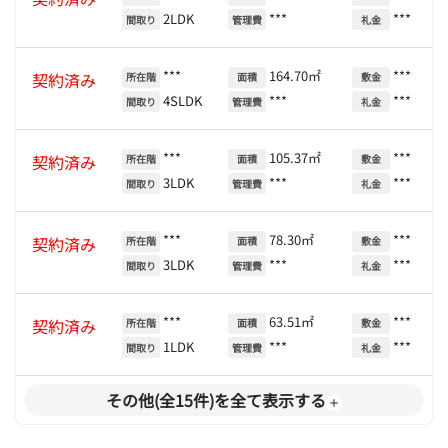
2LDK
***
***
間取り
管理費
礼金
***
164.70㎡
***
契約済み
所在階
面積
敷金
4SLDK
***
***
間取り
管理費
礼金
***
105.37㎡
***
契約済み
所在階
面積
敷金
3LDK
***
***
間取り
管理費
礼金
***
78.30㎡
***
契約済み
所在階
面積
敷金
3LDK
***
***
間取り
管理費
礼金
***
63.51㎡
***
契約済み
所在階
面積
敷金
1LDK
***
***
間取り
管理費
礼金
その他(全15件)を全て表示する