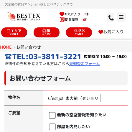
文京区の賃貸マンション探しはベステックスで
お気に入り
0
件
閲覧履歴
0
件
お気に入り
HOME
お問い合わせ
※物件の売却を考えている方はこちら
売却査定フォーム
お問い合わせフォーム
物件名
ご要望
最新の空室情報を知りたい
部屋を内見したい