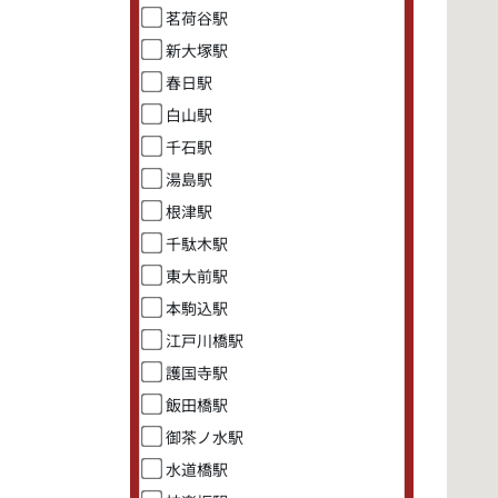
茗荷谷駅
新大塚駅
春日駅
白山駅
千石駅
湯島駅
根津駅
千駄木駅
東大前駅
本駒込駅
江戸川橋駅
護国寺駅
飯田橋駅
御茶ノ水駅
水道橋駅