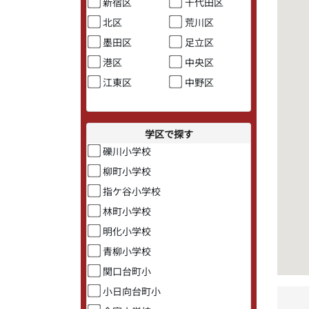
新宿区
千代田区
北区
荒川区
墨田区
足立区
港区
中央区
江東区
中野区
学区で探す
礫川小学校
柳町小学校
指ケ谷小学校
林町小学校
明化小学校
青柳小学校
関口台町小
小日向台町小