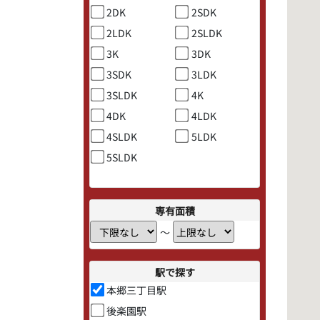
2DK
2SDK
2LDK
2SLDK
3K
3DK
3SDK
3LDK
3SLDK
4K
4DK
4LDK
4SLDK
5LDK
5SLDK
専有面積
〜
駅で探す
本郷三丁目駅
後楽園駅