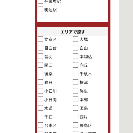
神楽坂駅
駒込駅
エリアで探す
文京区
大塚
目白台
白山
音羽
本駒込
関口
向丘
後楽
千駄木
春日
根津
小石川
弥生
小日向
本郷
水道
湯島
千石
西片
台東区
豊島区