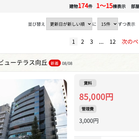
174
1〜15
建物
件
棟表示 部
並び替え
に
ずつ表示
1
2
3
...
12
次のペ
ビューテラス向丘
新着
08/08
賃料
85,000円
管理費
3,000円