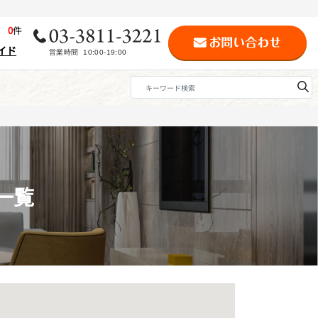
歴
0
件
イド
一覧