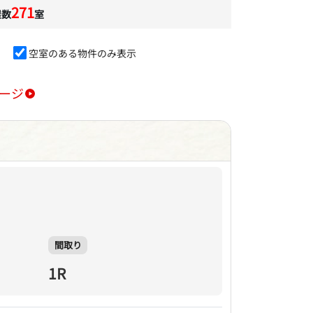
271
屋数
室
空室のある物件のみ表示
ージ
間取り
1R