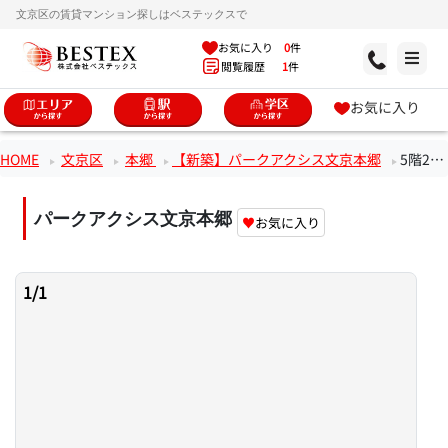
文京区の賃貸マンション探しはベステックスで
お気に入り
0
件
閲覧履歴
1
件
お気に入り
HOME
文京区
本郷
【新築】パークアクシス文京本郷
5階2LDKのお部屋
パークアクシス文京本郷
♥
お気に入り
1
/
1