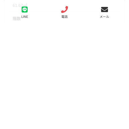
61.67㎡
LINE
電話
メール
階数
5階
状態
募集中
入居
相談
更新料
定期借家2年再契約型
諸費用
取引態様