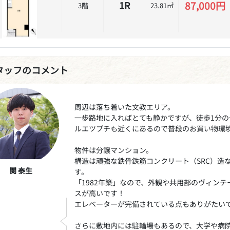
87,000円
1R
3階
23.81㎡
タッフのコメント
周辺は落ち着いた文教エリア。
一歩路地に入ればとても静かですが、徒歩1分
ルエツプチも近くにあるので普段のお買い物環
物件は分譲マンション。
構造は頑強な鉄骨鉄筋コンクリート（SRC）造
関 泰生
す。
「1982年築」なので、外観や共用部のヴィン
スが高いです！
エレベーターが完備されている点もありがたい
さらに敷地内には駐輪場もあるので、大学や病