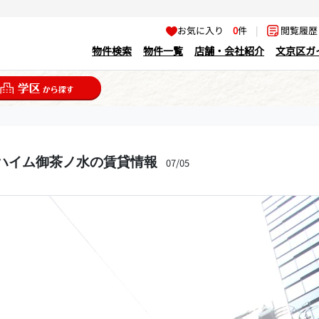
お気に入り
0
件
|
閲覧履
物件検索
物件一覧
店舗・会社紹介
文京区ガ
Sハイム御茶ノ水の賃貸情報
07/05