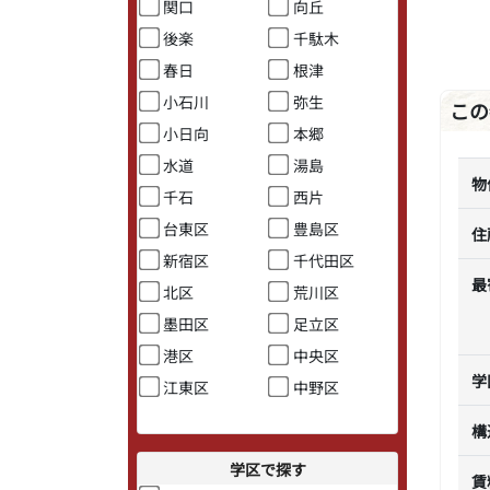
関口
向丘
後楽
千駄木
春日
根津
小石川
弥生
この
小日向
本郷
水道
湯島
物
千石
西片
台東区
豊島区
住
新宿区
千代田区
最
北区
荒川区
墨田区
足立区
港区
中央区
学
江東区
中野区
構
学区で探す
賃