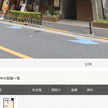
1/30
中の部屋一覧
図
所在階
間取り
面積
賃料