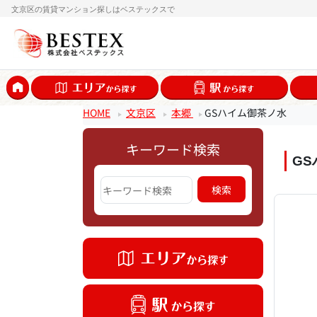
文京区の賃貸マンション探しはベステックスで
HOME
文京区
本郷
GSハイム御茶ノ水
キーワード検索
G