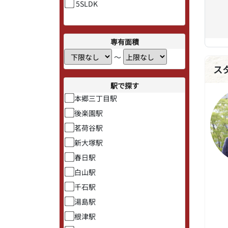
5SLDK
専有面積
〜
ス
駅で探す
本郷三丁目駅
後楽園駅
茗荷谷駅
新大塚駅
春日駅
白山駅
千石駅
湯島駅
根津駅