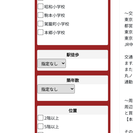
昭和小学校
～交
駒本小学校
東京
駕籠町小学校
都営
東京
本郷小学校
東京
JR
駅徒歩
交通
ます
また
丸ノ
築年数
通勤
～周
周辺
位置
と買
2階以上
【本
5階以上
その