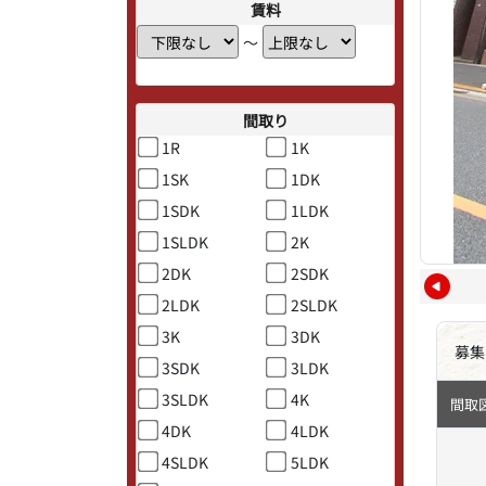
賃料
〜
間取り
1R
1K
1SK
1DK
1SDK
1LDK
1SLDK
2K
2DK
2SDK
2LDK
2SLDK
3K
3DK
募集
3SDK
3LDK
3SLDK
4K
間取
4DK
4LDK
4SLDK
5LDK