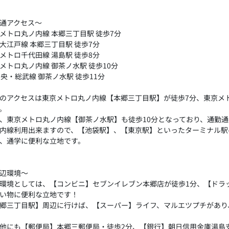
通アクセス～
メトロ丸ノ内線 本郷三丁目駅 徒歩7分
大江戸線 本郷三丁目駅 徒歩7分
メトロ千代田線 湯島駅 徒歩8分
メトロ丸ノ内線 御茶ノ水駅 徒歩10分
中央・総武線 御茶ノ水駅 徒歩11分
のアクセスは東京メトロ丸ノ内線【本郷三丁目駅】が徒歩7分、東京メ
。
、東京メトロ丸ノ内線【御茶ノ水駅】も徒歩10分となっており、通勤
内線利用出来ますので、【池袋駅】、【東京駅】といったターミナル駅
、通学に便利な立地です。
辺環境～
環境としては、【コンビニ】セブンイレブン本郷店が徒歩1分、【ドラ
い物に便利な立地です！
郷三丁目駅】周辺に行けば、【スーパー】ライフ、マルエツプチがあり
他にも【郵便局】本郷三郵便局・徒歩2分、【銀行】朝日信用金庫湯島