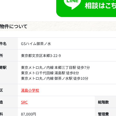
物件について
件名
GSハイム御茶ノ水
所
東京都文京区本郷3-22-9
寄駅
東京メトロ丸ノ内線 本郷三丁目駅 徒歩7分
東京メトロ千代田線 湯島駅 徒歩8分
東京メトロ丸ノ内線 御茶ノ水駅 徒歩10分
区
湯島小学校
造
SRC
総階数
料
87,000円
管理費