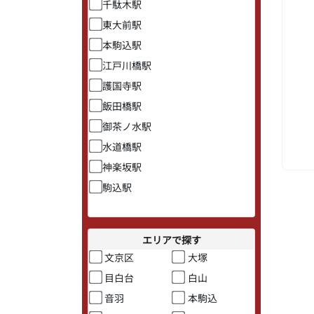
千駄木駅
東大前駅
本駒込駅
江戸川橋駅
護国寺駅
飯田橋駅
御茶ノ水駅
水道橋駅
神楽坂駅
駒込駅
エリアで探す
文京区
大塚
目白台
白山
音羽
本駒込