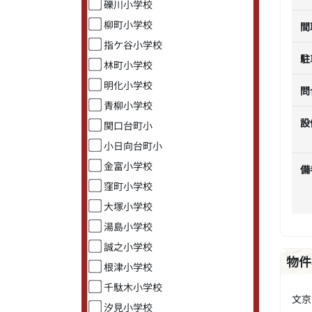
礫川小学校
柳町小学校
間
指ケ谷小学校
駐
林町小学校
明化小学校
問
青柳小学校
設
関口台町小
小日向台町小
金富小学校
備
窪町小学校
大塚小学校
湯島小学校
誠之小学校
物件
根津小学校
千駄木小学校
文京
汐見小学校