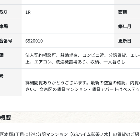
取り
1R
面積
車場
築年月
合番号
6520010
更新日
備
法人契約相談可、駐輪場有、コンビニ近、分譲賃貸、エレ
上、エアコン、洗濯機置場あり、収納、一人暮らし
考
詳細閲覧ありがとうございます。最新の空室の確認、内覧
さい。 文京区の賃貸マンション・賃貸アパートはベステ
概要
区本郷3丁目に佇む分譲マンション【GSハイム御茶ノ水】の賃貸のご紹