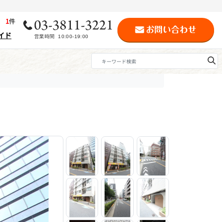
歴
1
件
イド