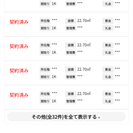
1K
***
***
間取り
管理費
礼金
***
22.70㎡
***
契約済み
所在階
面積
敷金
1K
***
***
間取り
管理費
礼金
***
22.70㎡
***
契約済み
所在階
面積
敷金
1K
***
***
間取り
管理費
礼金
***
22.70㎡
***
契約済み
所在階
面積
敷金
1K
***
***
間取り
管理費
礼金
***
22.70㎡
***
契約済み
所在階
面積
敷金
1K
***
***
間取り
管理費
礼金
その他(全32件)を全て表示する