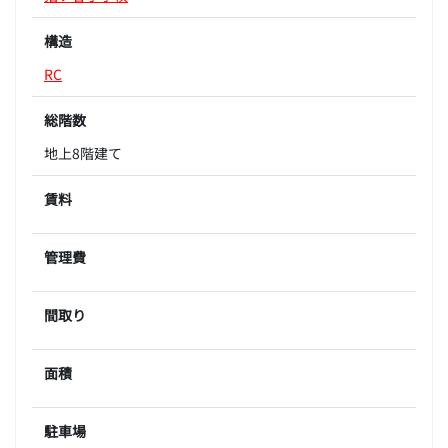
構造
RC
総階数
地上8階建て
賃料
管理費
間取り
面積
駐車場