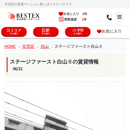
文京区の賃貸マンション探しはベステックスで
お気に入り
0
件
閲覧履歴
1
件
お気に入り
HOME
文京区
白山
ステージファースト白山Ⅱ
ステージファースト白山Ⅱの賃貸情報
06/22