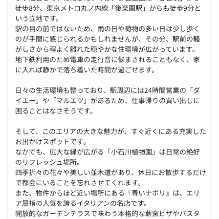
徒歩8分、東京メトロ丸ノ内線「後楽園駅」からも徒歩9分と
いう立地です。
駅の目の前ではないため、雨の日や荷物の多い日は少し歩く
のが手間に感じられるかもしれませんが、その分、駅前の騒
がしさから程よく離れた穏やかな住環境が広がっています。
地下鉄利用のため電車の走行音に悩まされることもなく、家
に入れば静かで落ち着いた時間が過ごせます。
日々の生活環境も整っており、駅周辺には24時間営業の「ダ
イエー」や「マルエツ」があるため、仕事帰りの買い出しに
困ることはなさそうです。
そして、このエリアの大きな魅力が、すぐ近くにある充実した
お出かけスポットです。
なかでも、広大な緑が広がる「小石川植物園」は日常の絶好
のリフレッシュ場所。
四季折々の花々や美しい並木道があり、休日にお散歩するだけ
で都会にいることを忘れさせてくれます。
また、物件からほど近い場所にある『青いナポリ』は、エリ
ア屈指の人気を誇るイタリアンの名店です。
開放的なガーデンテラスで味わう本格的な薪窯ピザやパスタ