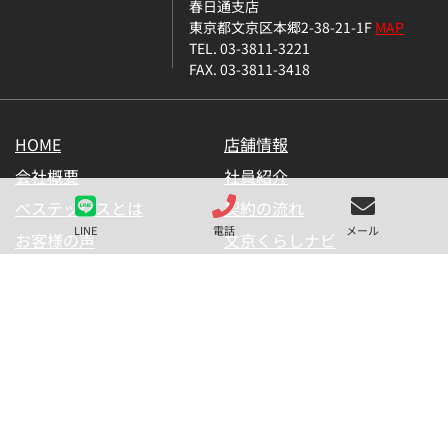
春日通支店
東京都文京区本郷2-38-21-1F
MAP
TEL. 03-3811-3221
FAX. 03-3811-3418
HOME
店舗情報
会社概要
社員紹介
ベステックスとは
契約の流れ
LINE
電話
メール
お客様の声
文京くらしナビ
お気に入り一覧
メールマガジン
LINE公式アカウント
お問い合わせ
プライバシーポリシー
サイトマップ
金融商品の販売に関して
採用情報
仲介業者様用【内見申請】
【物件掲載申請】