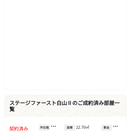
ステージファースト白山Ⅱのご成約済み部屋一
覧
***
22.70㎡
***
契約済み
所在階
面積
敷金